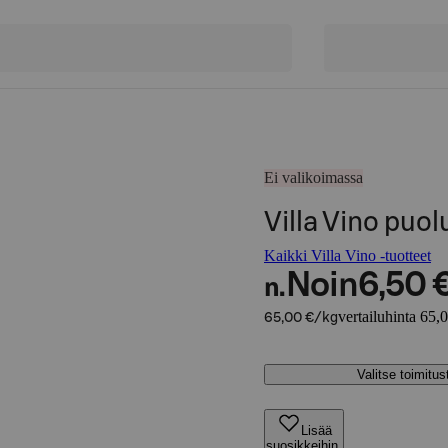
Ei valikoimassa
Villa Vino puo
Kaikki Villa Vino -tuotteet
Noin
6,50 
n.
vertailuhinta 65,
65,00 €/kg
Valitse toimitu
Lisää
suosikkeihin,