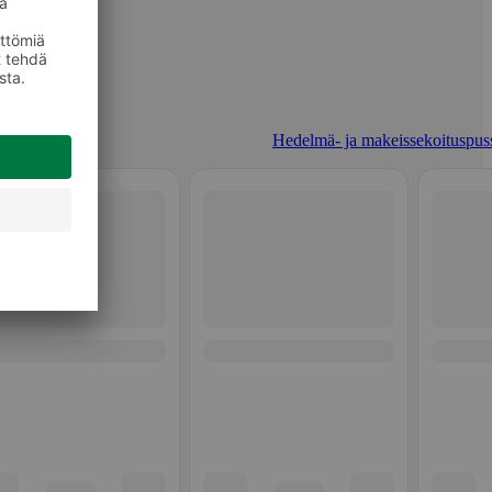
Hedelmä- ja makeissekoituspuss