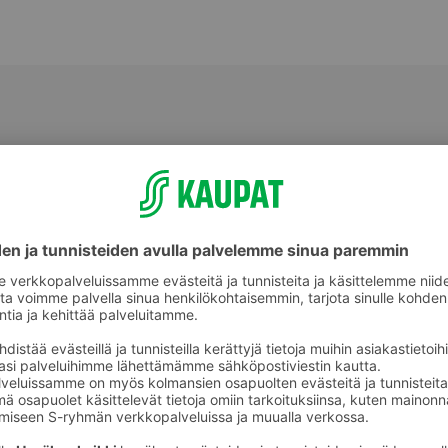
Hedelmä- ja makeissekoituspussit