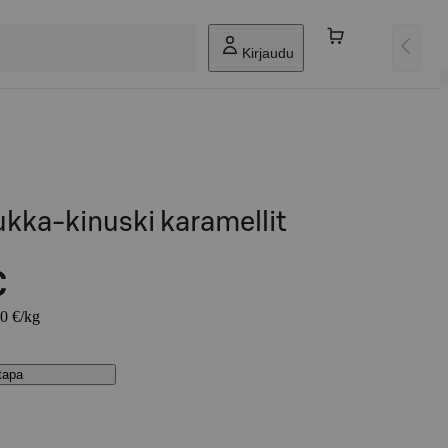
Kirjaudu
lukka-kinuski karamellit
€
00 €/kg
stapa