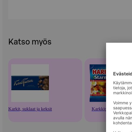
Katso myös
Karkit, suklaat ja keksit
Karkkipussit