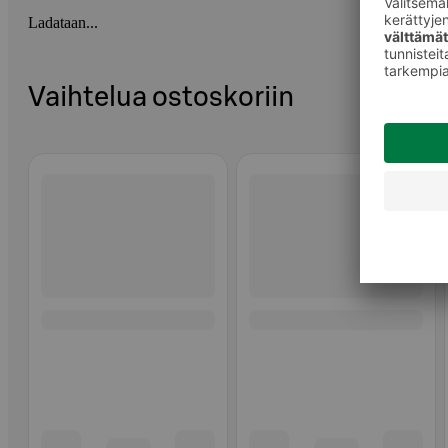
Ladataan...
Vaihtelua ostoskoriin
Ohita listaus