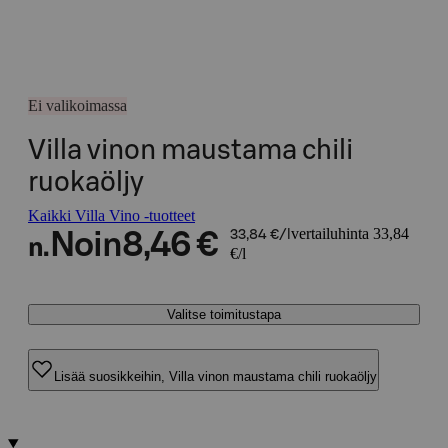
Ei valikoimassa
Villa vinon maustama chili
ruokaöljy
Kaikki Villa Vino -tuotteet
vertailuhinta 33,84
Noin
8,46 €
33,84 €/l
n.
€/l
Valitse toimitustapa
Lisää suosikkeihin, Villa vinon maustama chili ruokaöljy