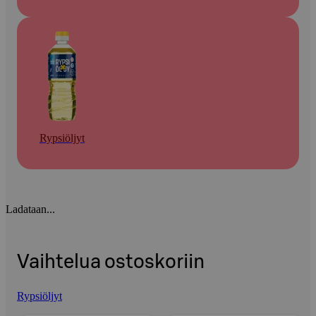
Rypsiöljyt
Ladataan...
Vaihtelua ostoskoriin
Rypsiöljyt
Ohita listaus