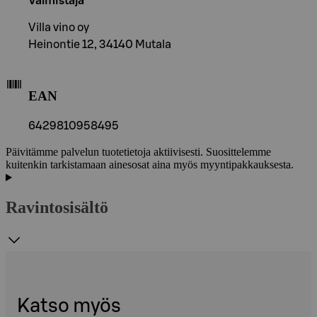
Valmistaja
Villa vino oy
Heinontie 12, 34140 Mutala
EAN
6429810958495
Päivitämme palvelun tuotetietoja aktiivisesti. Suosittelemme
kuitenkin tarkistamaan ainesosat aina myös myyntipakkauksesta.
Ravintosisältö
Katso myös