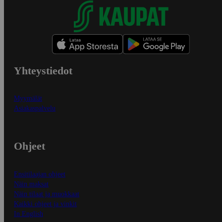
Yhteystiedot
Myymälät
Asiakaspalvelu
Ohjeet
Ensitilaajan ohjeet
Näin maksat
Näin tilaat ja muokkaat
Kaikki ohjeet ja vinkit
In English