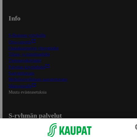
Info
S-Business yrityksille
Oiva-raportit
Osuuskauppojen yhteystiedot
Tilaus- ja toimitusehdot
Tietosuojakäytäntö
Palvelun käyttöehdot
Saavutettavuus
Mobiilisovelluksen saavutettavuus
Mainostajalle
Muuta evästeasetuksia
S-ryhmän palvelut
S-ryhmä