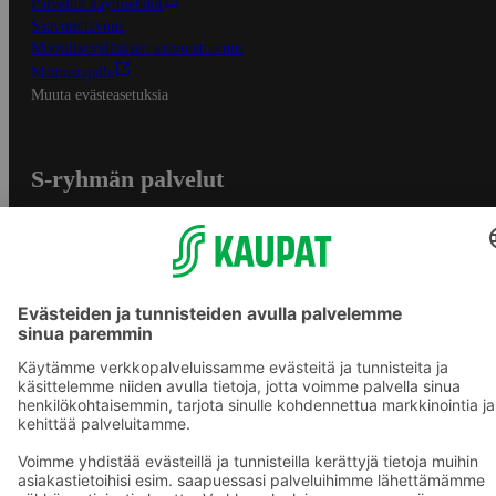
Palvelun käyttöehdot
Saavutettavuus
Mobiilisovelluksen saavutettavuus
Mainostajalle
Muuta evästeasetuksia
S-ryhmän palvelut
S-ryhmä
Asiakasomistajuus
Yhteishyvä Ruoka -sovellus
S-ostoslista -sovellus
Prisma.fi
Sokos.fi
S-Pankki
Yhteishyvä
Sokos Hotels
Raflaamo