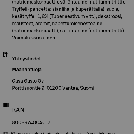
(natriumaskorbaatti), säilöntäaine (natriumnitriitti).
Tryffeli-pancetta: sianliha (alkuperä Italia), suola,
kesätryffeli 1, 2% (Tuber aestivum vitt.), dekstroosi,
mausteet, aromit, hapettumisenestoaine
(natriumaskorbaatti), säilöntäaine (natriumnitriitti).
Voimakassuolainen.
Yhteystiedot
Maahantuoja
Casa Gusto Oy
Porttisuontie 9, 01200 Vantaa, Suomi
EAN
8002974004017
Päivitämme palvelun tuotetietoja aktiivisesti. Suosittelemme