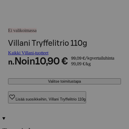
Ei valikoimassa
Villani Tryffelitrio 110g
Kaikki Villani-tuotteet
vertailuhinta
Noin
10,90 €
99,09 €/kg
n.
99,09 €/kg
Valitse toimitustapa
Lisää suosikkeihin, Villani Tryffelitrio 110g