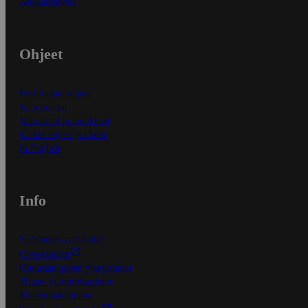
Asiakaspalvelu
Ohjeet
Ensitilaajan ohjeet
Näin maksat
Näin tilaat ja muokkaat
Kaikki ohjeet ja vinkit
In English
Info
S-Business yrityksille
Oiva-raportit
Osuuskauppojen yhteystiedot
Tilaus- ja toimitusehdot
Tietosuojakäytäntö