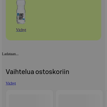
Vichyt
Ladataan...
Vaihtelua ostoskoriin
Vichyt
Ohita listaus