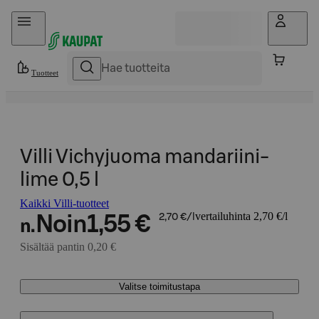
Hyppää sisältöön
Tuotteet
Villi Vichyjuoma mandariini-
lime 0,5 l
Kaikki Villi-tuotteet
vertailuhinta 2,70 €/l
Noin
1,55 €
2,70 €/l
n.
Sisältää pantin 0,20 €
Valitse toimitustapa