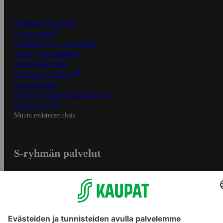
S-Business yrityksille
Oiva-raportit
Osuuskauppojen yhteystiedot
Tilaus- ja toimitusehdot
Tietosuojakäytäntö
Palvelun käyttöehdot
Saavutettavuus
Mobiilisovelluksen saavutettavuus
Mainostajalle
Muuta evästeasetuksia
S-ryhmän palvelut
S-ryhmä
Asiakasomistajuus
Yhteishyvä Ruoka -sovellus
S-ostoslista -sovellus