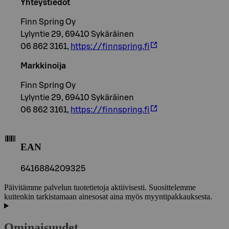
Yhteystiedot
Finn Spring Oy
Lylyntie 29, 69410 Sykäräinen
06 862 3161,
https://finnspring.fi
Markkinoija
Finn Spring Oy
Lylyntie 29, 69410 Sykäräinen
06 862 3161,
https://finnspring.fi
EAN
6416884209325
Päivitämme palvelun tuotetietoja aktiivisesti. Suosittelemme
kuitenkin tarkistamaan ainesosat aina myös myyntipakkauksesta.
Ominaisuudet