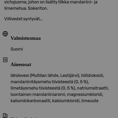
vichyjuoma, johon on lisätty tilkka mandariini- ja
limemehua. Sokeriton.
Villivedet syntyvät…
Valmistusmaa
Suomi
Ainesosat
lähdevesi (Multilan lähde, Lestijärvi), hiilidioksidi,
mandariinitäysmehu tiivisteestä (0, 5 %),
limetäysmehu tiivisteestä (0, 5 %), natriumsitraatti,
luontainen mandariiniaromi, magnesiumkloridi,
kaliumbikarbonaatti, kalsiumkloridi, limeuute