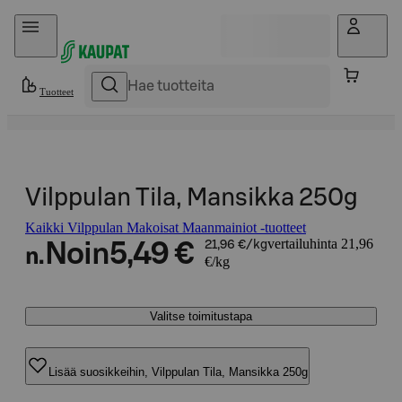
Hyppää sisältöön
Tuotteet
Vilppulan Tila, Mansikka 250g
Kaikki Vilppulan Makoisat Maanmainiot -tuotteet
vertailuhinta 21,96
Noin
5,49 €
21,96 €/kg
n.
€/kg
Valitse toimitustapa
Lisää suosikkeihin, Vilppulan Tila, Mansikka 250g