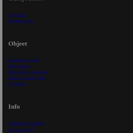
Myymälät
Asiakaspalvelu
Ohjeet
Ensitilaajan ohjeet
Näin maksat
Näin tilaat ja muokkaat
Kaikki ohjeet ja vinkit
In English
Info
S-Business yrityksille
Oiva-raportit