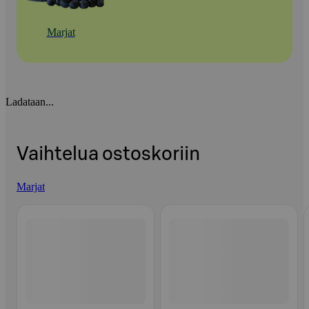
Marjat
Ladataan...
Vaihtelua ostoskoriin
Marjat
Ohita listaus