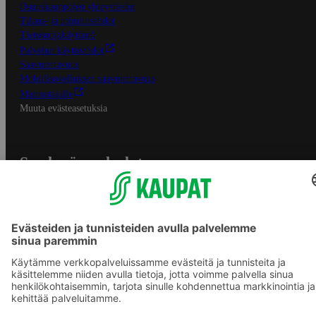
Osuuskauppojen yhteystiedot
Tilaus- ja toimitusehdot
Tietosuojakäytäntö
Palvelun käyttöehdot
Saavutettavuus
Mobiilisovelluksen saavutettavuus
Mainostajalle
Muuta evästeasetuksia
S-ryhmän palvelut
S-ryhmä
Asiakasomistajuus
Yhteishyvä Ruoka -sovellus
S-ostoslista -sovellus
Prisma.fi
Sokos.fi
S-Pankki
Yhteishyvä