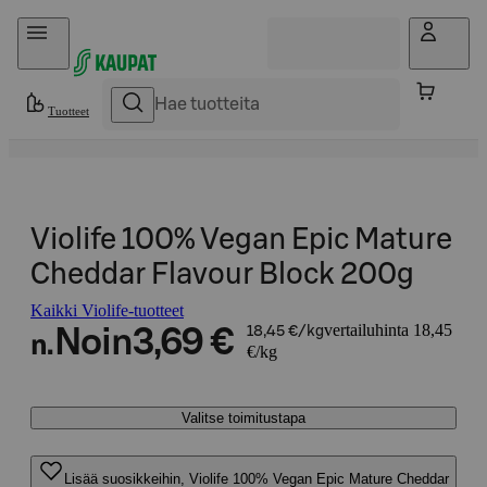
Hyppää sisältöön
Tuotteet
Violife 100% Vegan Epic Mature
Cheddar Flavour Block 200g
Kaikki Violife-tuotteet
vertailuhinta 18,45
Noin
3,69 €
18,45 €/kg
n.
€/kg
Valitse toimitustapa
Lisää suosikkeihin, Violife 100% Vegan Epic Mature Cheddar