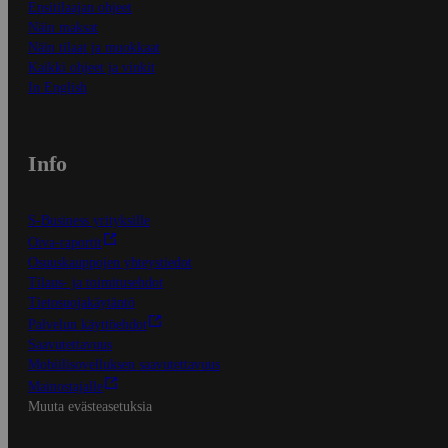
Ensitilaajan ohjeet
Näin maksat
Näin tilaat ja muokkaat
Kaikki ohjeet ja vinkit
In English
Info
S-Business yrityksille
Oiva-raportit
Osuuskauppojen yhteystiedot
Tilaus- ja toimitusehdot
Tietosuojakäytäntö
Palvelun käyttöehdot
Saavutettavuus
Mobiilisovelluksen saavutettavuus
Mainostajalle
Muuta evästeasetuksia