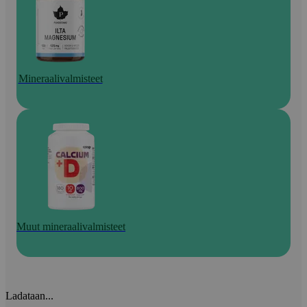
Mineraalivalmisteet
Muut mineraalivalmisteet
Ladataan...