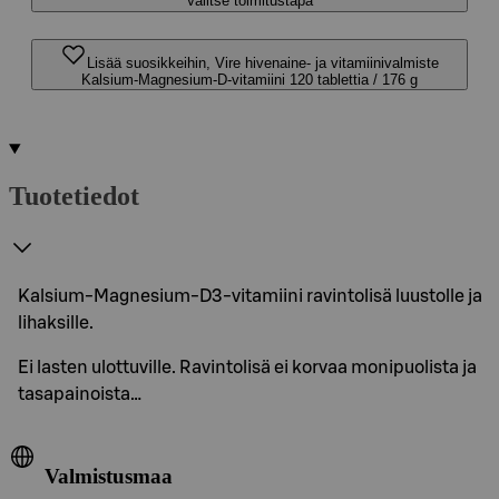
Valitse toimitustapa
Lisää suosikkeihin, Vire hivenaine- ja vitamiinivalmiste
Kalsium-Magnesium-D-vitamiini 120 tablettia / 176 g
Tuotetiedot
Kalsium-Magnesium-D3-vitamiini ravintolisä luustolle ja
lihaksille.
Ei lasten ulottuville. Ravintolisä ei korvaa monipuolista ja
tasapainoista…
Valmistusmaa