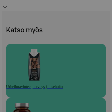
Katso myös
Urheiluravinteet, terveys ja itsehoito