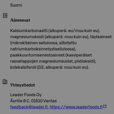
Suomi
Ainesosat
Kalsiumkarbonaatti (alkuperä: eu/muu kuin eu),
magnesiumoksidi (alkuperä: muu kuin eu), täyteaineet
(mikrokiteinen selluloosa, silloitettu
natriumkarboksimetyyliselluloosa),
paakkuuntumisenestoaineet (kasviperäiset
rasvahappojen magnesiumsuolat, piidioksidi),
kolekalsiferoli (D3, alkuperä: muu kuin eu).
Yhteystiedot
Leader Foods Oy
Äyritie 8 C, 01510 Vantaa
feedback@leader.fi
,
https://www.leaderfoods.fi