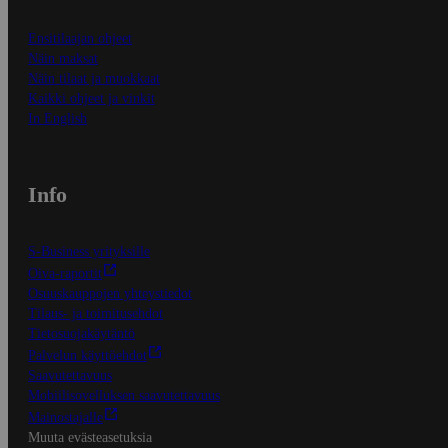
Ensitilaajan ohjeet
Näin maksat
Näin tilaat ja muokkaat
Kaikki ohjeet ja vinkit
In English
Info
S-Business yrityksille
Oiva-raportit
Osuuskauppojen yhteystiedot
Tilaus- ja toimitusehdot
Tietosuojakäytäntö
Palvelun käyttöehdot
Saavutettavuus
Mobiilisovelluksen saavutettavuus
Mainostajalle
Muuta evästeasetuksia