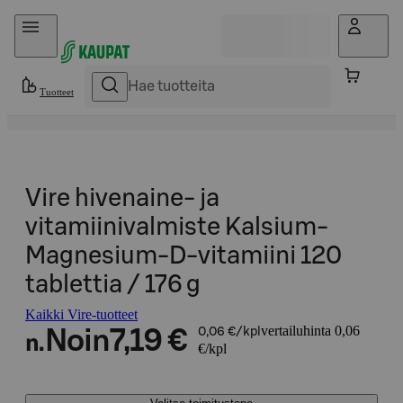
Hyppää sisältöön
Tuotteet
Vire hivenaine- ja
vitamiinivalmiste Kalsium-
Magnesium-D-vitamiini 120
tablettia / 176 g
Kaikki Vire-tuotteet
vertailuhinta 0,06
Noin
7,19 €
0,06 €/kpl
n.
€/kpl