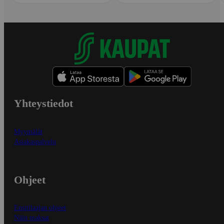
Yhteystiedot
Myymälät
Asiakaspalvelu
Ohjeet
Ensitilaajan ohjeet
Näin maksat