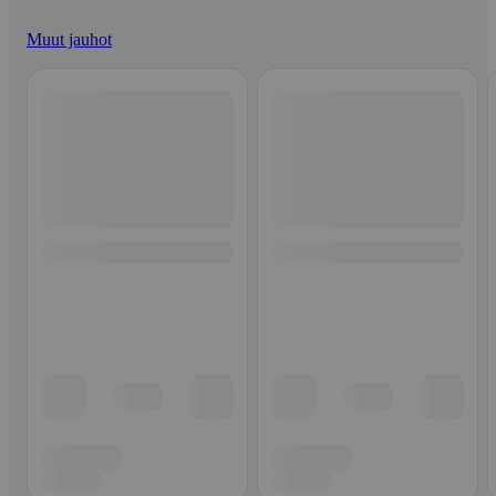
Muut jauhot
Ohita listaus