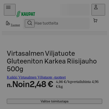
Hyppää sisältöön
Tuotteet
Virtasalmen Viljatuote
Gluteeniton Karkea Riisijauho
500g
Kaikki Virtasalmen Viljatuote -tuotteet
vertailuhinta 4,96
Noin
2,48 €
4,96 €/kg
n.
€/kg
Valitse toimitustapa