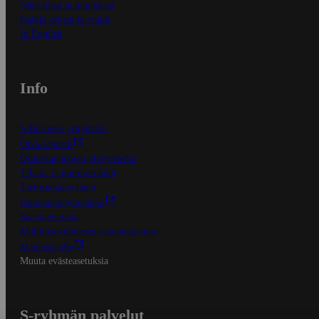
Näin tilaat ja muokkaat
Kaikki ohjeet ja vinkit
In English
Info
S-Business yrityksille
Oiva-raportit
Osuuskauppojen yhteystiedot
Tilaus- ja toimitusehdot
Tietosuojakäytäntö
Palvelun käyttöehdot
Saavutettavuus
Mobiilisovelluksen saavutettavuus
Mainostajalle
Muuta evästeasetuksia
S-ryhmän palvelut