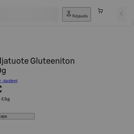
Kirjaudu
ljatuote Gluteeniton
0g
 -tuotteet
€
6 €/kg
stapa