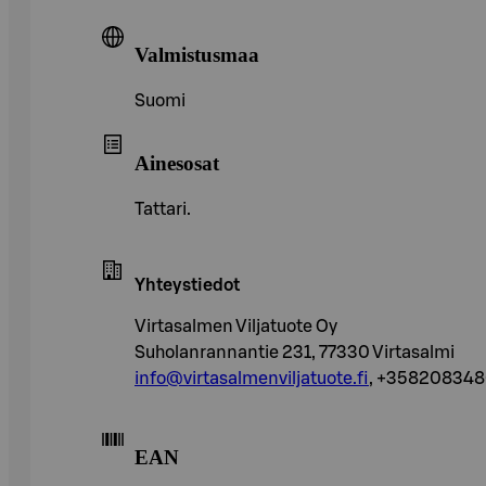
Valmistusmaa
Suomi
Ainesosat
Tattari.
Yhteystiedot
Virtasalmen Viljatuote Oy
Suholanrannantie 231, 77330 Virtasalmi
info@virtasalmenviljatuote.fi
, +35820834
EAN