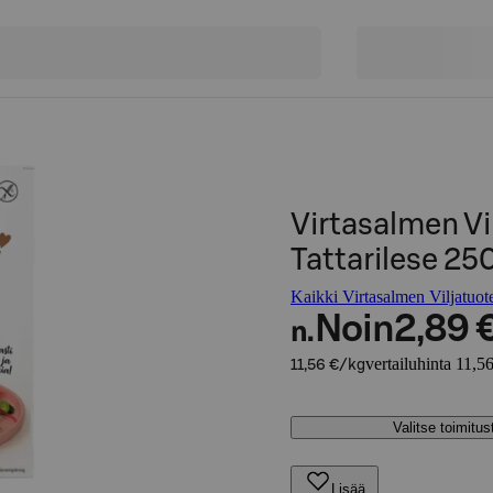
Virtasalmen Vi
Tattarilese 25
Kaikki Virtasalmen Viljatuote
Noin
2,89 
n.
vertailuhinta 11,5
11,56 €/kg
Valitse toimitu
Lisää