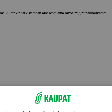
lemme kuitenkin tarkistamaan ainesosat aina myös myyntipakkauksesta.