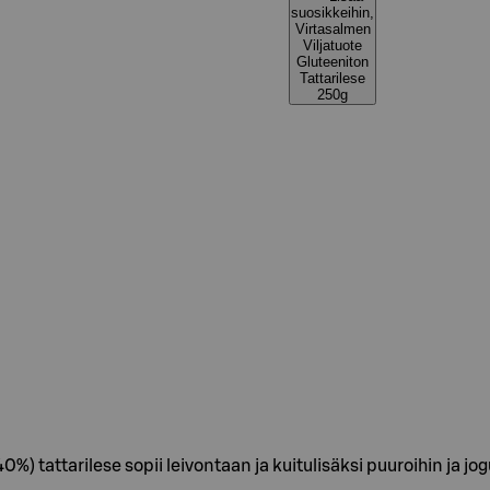
suosikkeihin,
Virtasalmen
Viljatuote
Gluteeniton
Tattarilese
250g
) tattarilese sopii leivontaan ja kuitulisäksi puuroihin ja jogu