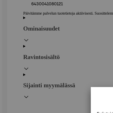
6430041080121
Päivitämme palvelun tuotetietoja aktiivisesti. Suositte
Ominaisuudet
Ravintosisältö
Sijainti myymälässä