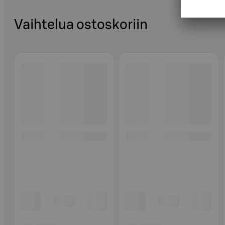
Vaihtelua ostoskoriin
Ohita listaus