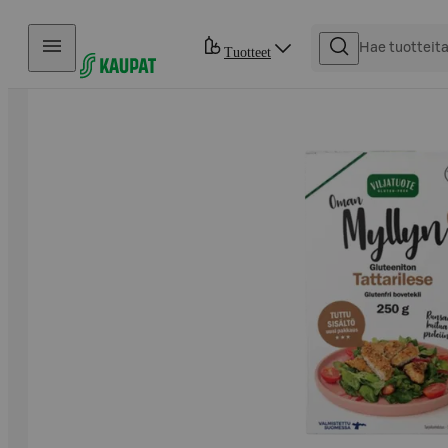
Hyppää sisältöön
Tuotteet