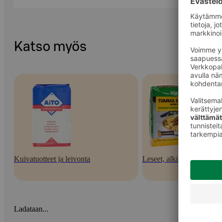
Katso myös
Kuivatuotteet ja leivonta
Leseet, alkiot, rouheet
Ladataan...