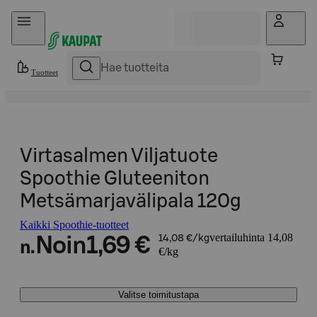
Hyppää sisältöön
Tuotteet
Virtasalmen Viljatuote
Spoothie Gluteeniton
Metsämarjavälipala 120g
Kaikki Spoothie-tuotteet
vertailuhinta 14,08
Noin
1,69 €
14,08 €/kg
n.
€/kg
Valitse toimitustapa