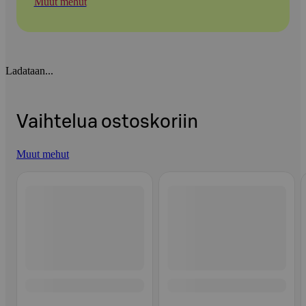
Muut mehut
Ladataan...
Vaihtelua ostoskoriin
Muut mehut
Ohita listaus