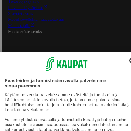
Tietosuojakäytäntö
Palvelun käyttöehdot
Saavutettavuus
Mobiilisovelluksen saavutettavuus
Mainostajalle
Muuta evästeasetuksia
S-ryhmän palvelut
S-ryhmä
Asiakasomistajuus
Yhteishyvä Ruoka -sovellus
S-ostoslista -sovellus
Prisma.fi
Sokos.fi
S-Pankki
Yhteishyvä
Sokos Hotels
Raflaamo