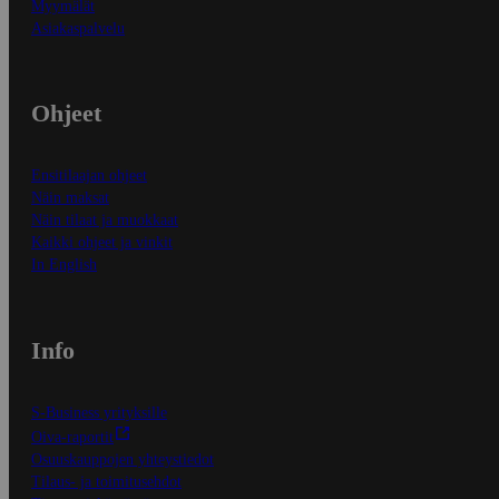
Myymälät
Asiakaspalvelu
Ohjeet
Ensitilaajan ohjeet
Näin maksat
Näin tilaat ja muokkaat
Kaikki ohjeet ja vinkit
In English
Info
S-Business yrityksille
Oiva-raportit
Osuuskauppojen yhteystiedot
Tilaus- ja toimitusehdot