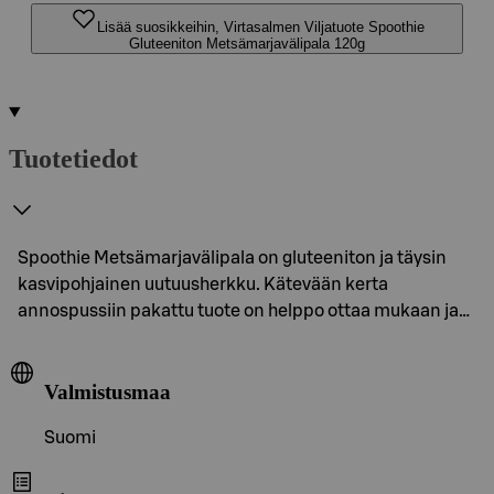
Lisää suosikkeihin, Virtasalmen Viljatuote Spoothie
Gluteeniton Metsämarjavälipala 120g
Tuotetiedot
Spoothie Metsämarjavälipala on gluteeniton ja täysin
kasvipohjainen uutuusherkku. Kätevään kerta
annospussiin pakattu tuote on helppo ottaa mukaan ja…
Valmistusmaa
Suomi