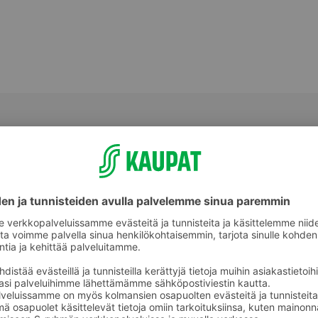
t
Makkarat