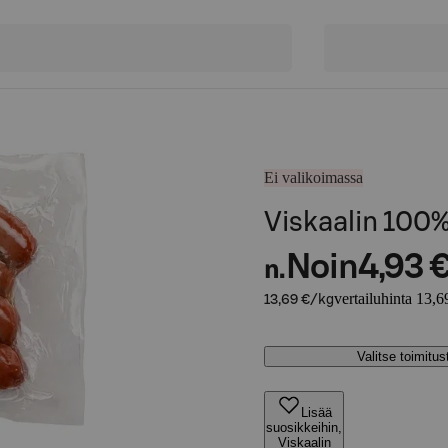
Ei valikoimassa
Viskaalin 100
Noin
4,93 
n.
vertailuhinta 13,6
13,69 €/kg
Valitse toimitu
Lisää
suosikkeihin,
Viskaalin