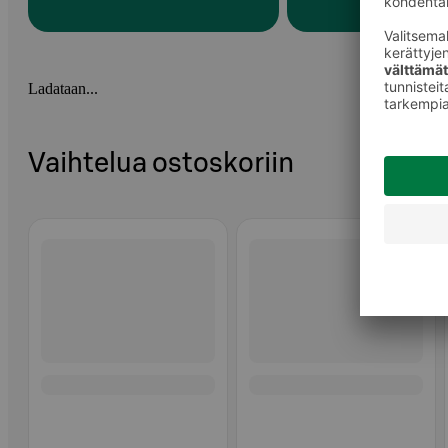
Ladataan...
Vaihtelua ostoskoriin
Ohita listaus