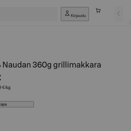
Kirjaudu
% Naudan 360g grillimakkara
€
9 €/kg
stapa