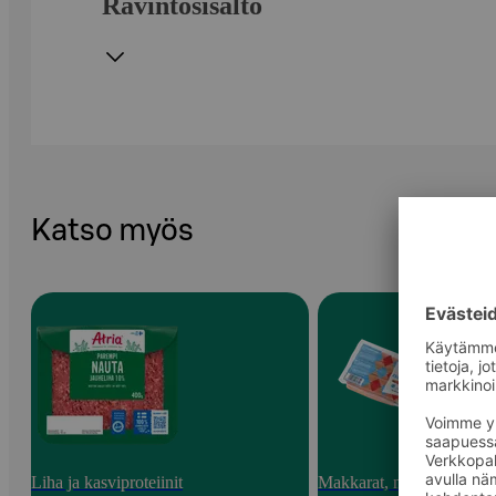
Ravintosisältö
Katso myös
Liha ja kasviproteiinit
Makkarat, nakit ja pekoni