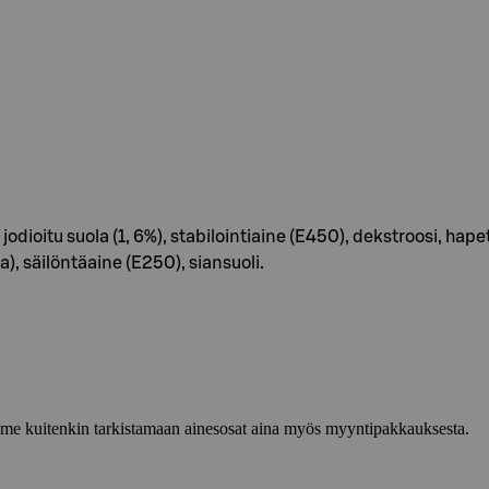
jodioitu suola (1, 6%), stabilointiaine (E450), dekstroosi, h
), säilöntäaine (E250), siansuoli.
lemme kuitenkin tarkistamaan ainesosat aina myös myyntipakkauksesta.