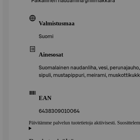
Paikallinen naudanliha grillimakkara
Valmistusmaa
Suomi
Ainesosat
Suomalainen naudanliha, vesi, perunajauho, 
sipuli, mustapippuri, meirami, muskottikukka
EAN
6438309010064
Päivitämme palvelun tuotetietoja aktiivisesti. Suositte