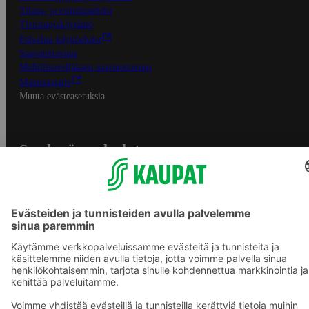
Tilaus- ja toimitusehdot
Tietosuojakäytäntö
Palvelun käyttöehdot
Saavutettavuus
Mobiilisovelluksen saavutettavuus
Mainostajalle
Muuta evästeasetuksia
S-ryhmän palvelut
S-ryhmä
Asiakasomistajuus
Yhteishyvä Ruoka -sovellus
S-ostoslista -sovellus
Prisma.fi
Sokos.fi
S-Pankki
Yhteishyvä