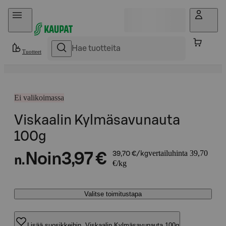
Hyppää sisältöön
Tuotteet
Ei valikoimassa
Viskaalin Kylmäsavunauta
100g
vertailuhinta 39,70
Noin
3,97 €
39,70 €/kg
n.
€/kg
Valitse toimitustapa
Lisää suosikkeihin, Viskaalin Kylmäsavunauta 100g