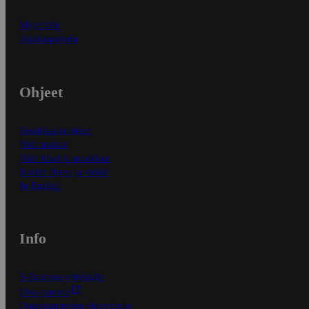
Myymälät
Asiakaspalvelu
Ohjeet
Ensitilaajan ohjeet
Näin maksat
Näin tilaat ja muokkaat
Kaikki ohjeet ja vinkit
In English
Info
S-Business yrityksille
Oiva-raportit
Osuuskauppojen yhteystiedot