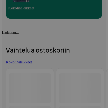
Kokolihaleikkeet
Ladataan...
Vaihtelua ostoskoriin
Kokolihaleikkeet
Ohita listaus