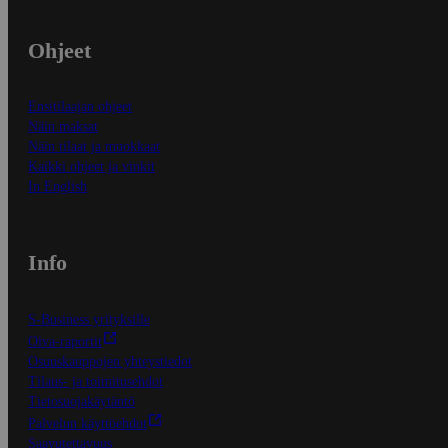
Ohjeet
Ensitilaajan ohjeet
Näin maksat
Näin tilaat ja muokkaat
Kaikki ohjeet ja vinkit
In English
Info
S-Business yrityksille
Oiva-raportit
Osuuskauppojen yhteystiedot
Tilaus- ja toimitusehdot
Tietosuojakäytäntö
Palvelun käyttöehdot
Saavutettavuus