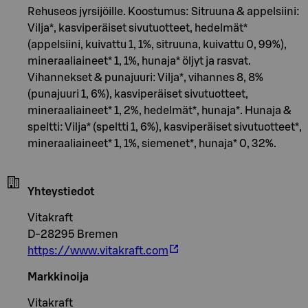
Rehuseos jyrsijöille. Koostumus: Sitruuna & appelsiini:
Vilja*, kasviperäiset sivutuotteet, hedelmät*
(appelsiini, kuivattu 1, 1%, sitruuna, kuivattu 0, 99%),
mineraaliaineet* 1, 1%, hunaja* öljyt ja rasvat.
Vihannekset & punajuuri: Vilja*, vihannes 8, 8%
(punajuuri 1, 6%), kasviperäiset sivutuotteet,
mineraaliaineet* 1, 2%, hedelmät*, hunaja*. Hunaja &
speltti: Vilja* (speltti 1, 6%), kasviperäiset sivutuotteet*,
mineraaliaineet* 1, 1%, siemenet*, hunaja* 0, 32%.
Yhteystiedot
Vitakraft
D-28295 Bremen
https://www.vitakraft.com
Markkinoija
Vitakraft