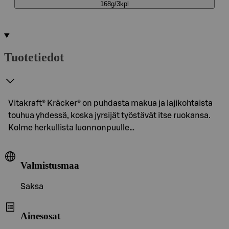
168g/3kpl
Tuotetiedot
Vitakraft® Kräcker® on puhdasta makua ja lajikohtaista
touhua yhdessä, koska jyrsijät työstävät itse ruokansa.
Kolme herkullista luonnonpuulle…
Valmistusmaa
Saksa
Ainesosat