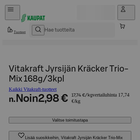
Hyppää sisältöön
Tuotteet
Vitakraft Jyrsijän Kräcker Trio-
Mix 168g/3kpl
Kaikki Vitakraft-tuotteet
vertailuhinta 17,74
Noin
2,98 €
17,74 €/kg
n.
€/kg
Valitse toimitustapa
Lisää suosikkeihin, Vitakraft Jyrsijän Kräcker Trio-Mix