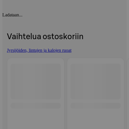
Ladataan...
Vaihtelua ostoskoriin
Jyrsijöiden, lintujen ja kalojen ruoat
Ohita listaus