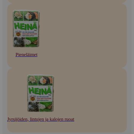
Pieneläimet
Jyrsijöiden, lintujen ja kalojen ruoat