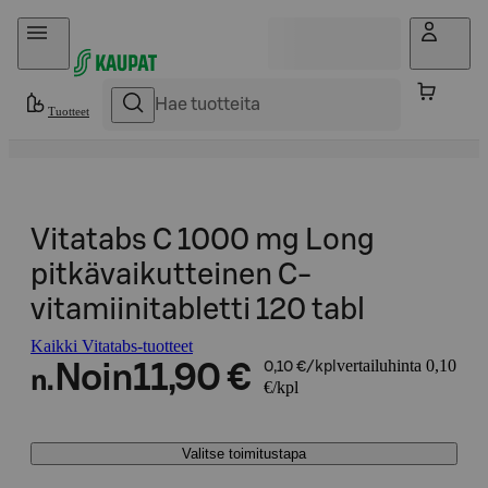
Hyppää sisältöön
Tuotteet
Vitatabs C 1000 mg Long
pitkävaikutteinen C-
vitamiinitabletti 120 tabl
Kaikki Vitatabs-tuotteet
vertailuhinta 0,10
Noin
11,90 €
0,10 €/kpl
n.
€/kpl
Valitse toimitustapa