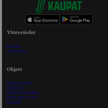
Yhteystiedot
Myymälät
Asiakaspalvelu
Ohjeet
Ensitilaajan ohjeet
Näin maksat
Näin tilaat ja muokkaat
Kaikki ohjeet ja vinkit
In English