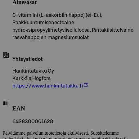
Ainesosat
C-vitamiini (L-askorbiinihappo) (ei-Eu),
Paakkuuntumisenestoaine
hydroksipropyylimetyyliselluloosa, Pintakäsittelyaine
rasvahappojen magnesiumsuolat
Yhteystiedot
Hankintatukku Oy
Karkkila Högfors
https://www.hankintatukku.fi
EAN
6428300001628
Päivitämme palvelun tuotetietoja aktiivisesti. Suosittelemme
kuitenkin tarkistamaan ainesosat aina myös myyntipakkauksesta.