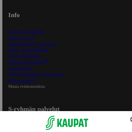
Info
S-Business yrityksille
Oiva-raportit
Osuuskauppojen yhteystiedot
Tilaus- ja toimitusehdot
Tietosuojakäytäntö
Palvelun käyttöehdot
Saavutettavuus
Mobiilisovelluksen saavutettavuus
Mainostajalle
Muuta evästeasetuksia
S-ryhmän palvelut
S-ryhmä