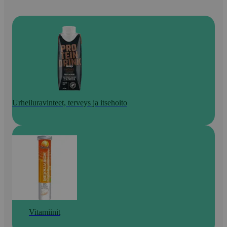
Urheiluravinteet, terveys ja itsehoito
Vitamiinit