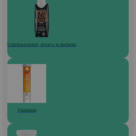
Urheiluravinteet, terveys ja itsehoito
Vitamiinit