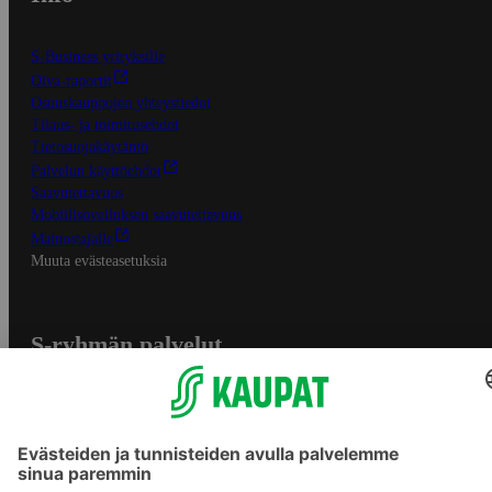
S-Business yrityksille
Oiva-raportit
Osuuskauppojen yhteystiedot
Tilaus- ja toimitusehdot
Tietosuojakäytäntö
Palvelun käyttöehdot
Saavutettavuus
Mobiilisovelluksen saavutettavuus
Mainostajalle
Muuta evästeasetuksia
S-ryhmän palvelut
S-ryhmä
Asiakasomistajuus
Yhteishyvä Ruoka -sovellus
S-ostoslista -sovellus