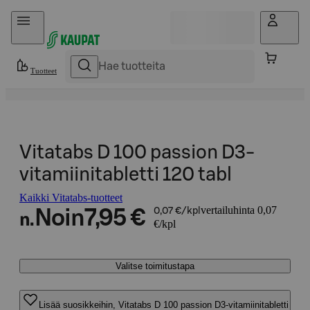
Hyppää sisältöön
Tuotteet
Vitatabs D 100 passion D3-
vitamiinitabletti 120 tabl
Kaikki Vitatabs-tuotteet
vertailuhinta 0,07
Noin
7,95 €
0,07 €/kpl
n.
€/kpl
Valitse toimitustapa
Lisää suosikkeihin, Vitatabs D 100 passion D3-vitamiinitabletti