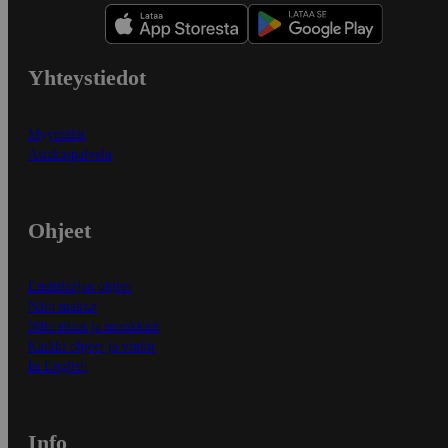
Yhteystiedot
Myymälät
Asiakaspalvelu
Ohjeet
Ensitilaajan ohjeet
Näin maksat
Näin tilaat ja muokkaat
Kaikki ohjeet ja vinkit
In English
Info