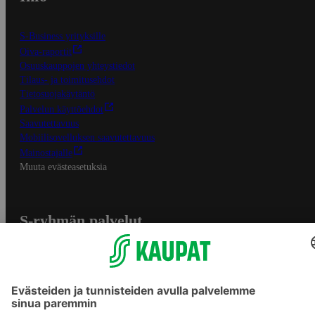
S-Business yrityksille
Oiva-raportit
Osuuskauppojen yhteystiedot
Tilaus- ja toimitusehdot
Tietosuojakäytäntö
Palvelun käyttöehdot
Saavutettavuus
Mobiilisovelluksen saavutettavuus
Mainostajalle
Muuta evästeasetuksia
S-ryhmän palvelut
S-ryhmä
Asiakasomistajuus
Yhteishyvä Ruoka -sovellus
S-ostoslista -sovellus