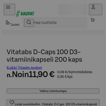
Hyppää sisältöön
Tuotteet
Vitatabs D-Caps 100 D3-
vitamiinikapseli 200 kaps
Kaikki Vitatabs-tuotteet
vertailuhinta
Noin
11,90 €
0,06 €/kpl
n.
0,06 €/kpl
Valitse toimitustapa
Lisää suosikkeihin, Vitatabs D-Caps 100 D3-vitamiinikapseli