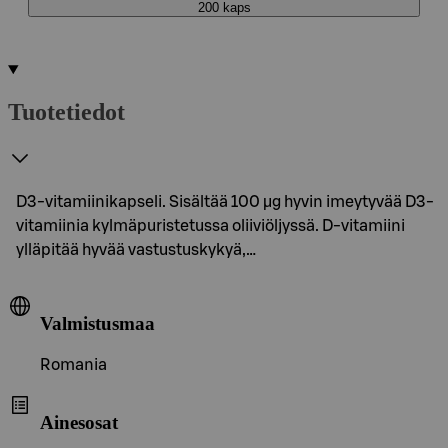
200 kaps
Tuotetiedot
D3-vitamiinikapseli. Sisältää 100 µg hyvin imeytyvää D3-
vitamiinia kylmäpuristetussa oliiviöljyssä. D-vitamiini
ylläpitää hyvää vastustuskykyä,…
Valmistusmaa
Romania
Ainesosat