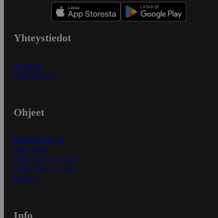
Yhteystiedot
Myymälät
Asiakaspalvelu
Ohjeet
Ensitilaajan ohjeet
Näin maksat
Näin tilaat ja muokkaat
Kaikki ohjeet ja vinkit
In English
Info