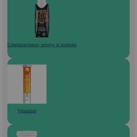
Urheiluravinteet, terveys ja itsehoito
Vitamiinit