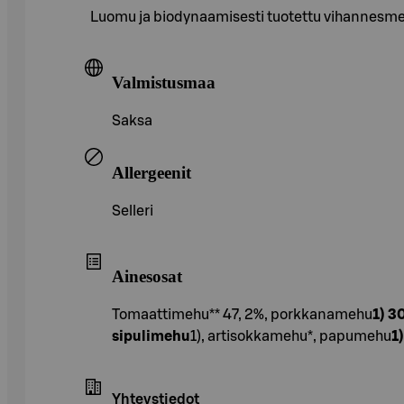
Luomu ja biodynaamisesti tuotettu vihannesmeh
Valmistusmaa
Saksa
Allergeenit
Selleri
Ainesosat
Tomaattimehu** 47, 2%, porkkanamehu
1) 3
sipulimehu
1), artisokkamehu*, papumehu
1
Yhteystiedot