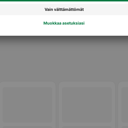
Vihannes- ja juuresmehut