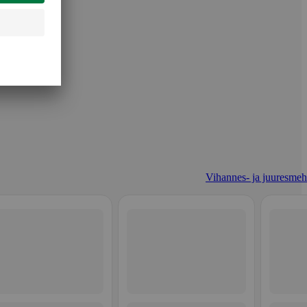
Vihannes- ja juuresmeh