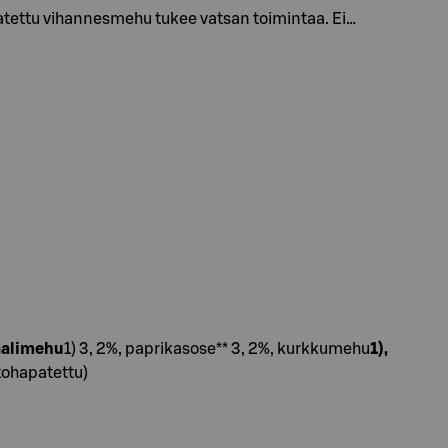
atettu vihannesmehu tukee vatsan toimintaa. Ei…
aalimehu
1) 3, 2%, paprikasose** 3, 2%, kurkkumehu
1),
tohapatettu)