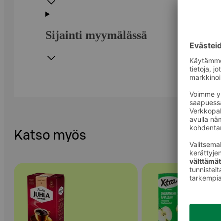
Sijainti myymälässä
Katso myös