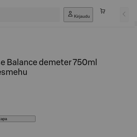
Kirjaudu
e Balance demeter 750ml
esmehu
stapa