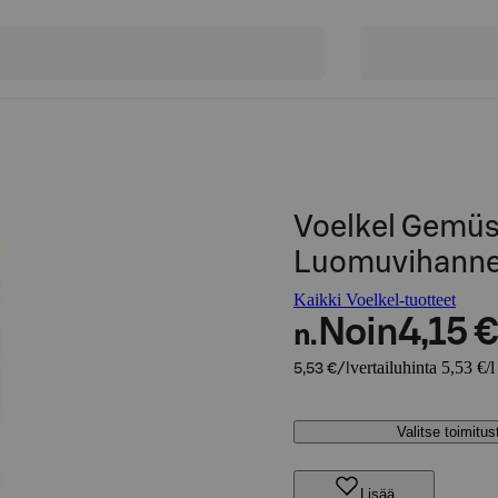
Voelkel Gemüs
Luomuvihann
Kaikki Voelkel-tuotteet
Noin
4,15 €
n.
vertailuhinta 5,53 €/l
5,53 €/l
Valitse toimitu
Lisää