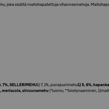
u, joka sisältä maitohapatettuja vihannesmehuja. Maitohap
0, 7%, SELLERIMEHU
1) 7, 1%, punajuurimehu
1) 5, 6%, hapank
), merisuola, sitruunamehu
(*luomu, **biodynaaminen, 1)mai