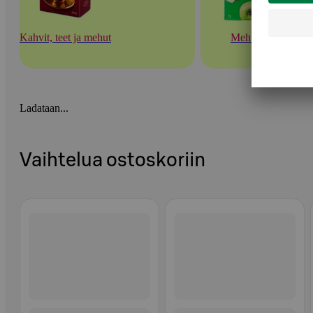
Kahvit, teet ja mehut
Mehut
Ladataan...
Vaihtelua ostoskoriin
Ohita listaus