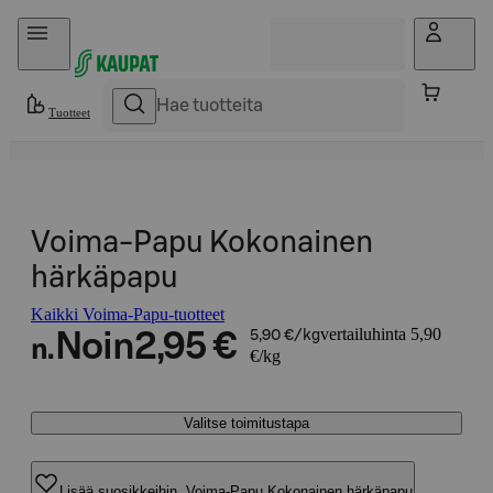
Hyppää sisältöön
Tuotteet
Voima-Papu Kokonainen
härkäpapu
Kaikki Voima-Papu-tuotteet
vertailuhinta 5,90
Noin
2,95 €
5,90 €/kg
n.
€/kg
Valitse toimitustapa
Lisää suosikkeihin, Voima-Papu Kokonainen härkäpapu