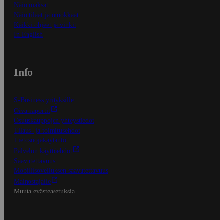
Näin maksat
Näin tilaat ja muokkaat
Kaikki ohjeet ja vinkit
In English
Info
S-Business yrityksille
Oiva-raportit
Osuuskauppojen yhteystiedot
Tilaus- ja toimitusehdot
Tietosuojakäytäntö
Palvelun käyttöehdot
Saavutettavuus
Mobiilisovelluksen saavutettavuus
Mainostajalle
Muuta evästeasetuksia