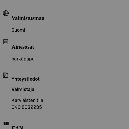
Valmistusmaa
Suomi
Ainesosat
härkäpapu
Yhteystiedot
Valmistaja
Karviaisten tila
040 8032235
EAN