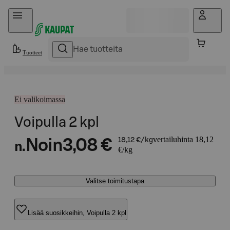
Hyppää sisältöön
Tuotteet
Ei valikoimassa
Voipulla 2 kpl
vertailuhinta 18,12
Noin
3,08 €
18,12 €/kg
n.
€/kg
Valitse toimitustapa
Lisää suosikkeihin, Voipulla 2 kpl