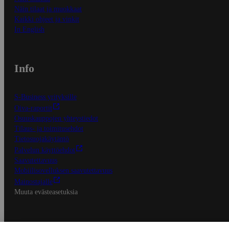
Näin tilaat ja muokkaat
Kaikki ohjeet ja vinkit
In English
Info
S-Business yrityksille
Oiva-raportit
Osuuskauppojen yhteystiedot
Tilaus- ja toimitusehdot
Tietosuojakäytäntö
Palvelun käyttöehdot
Saavutettavuus
Mobiilisovelluksen saavutettavuus
Mainostajalle
Muuta evästeasetuksia