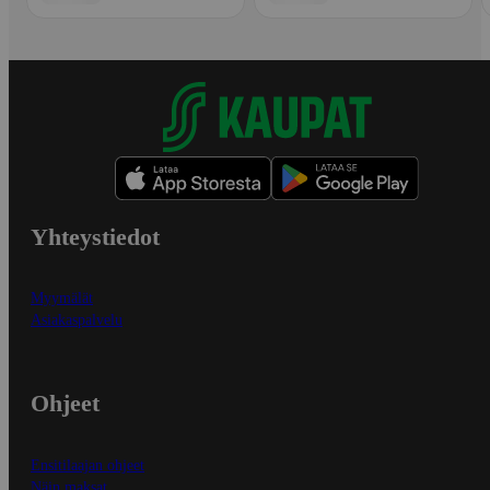
Yhteystiedot
Myymälät
Asiakaspalvelu
Ohjeet
Ensitilaajan ohjeet
Näin maksat