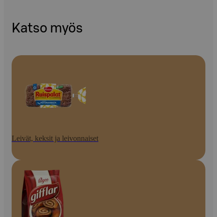
Katso myös
Leivät, keksit ja leivonnaiset