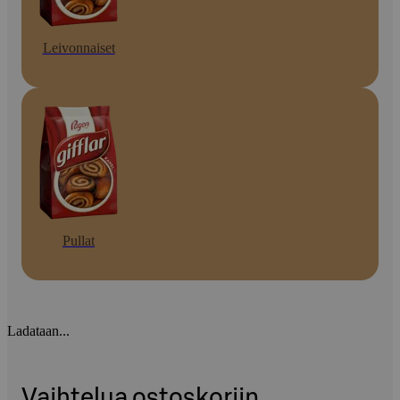
Leivonnaiset
Pullat
Ladataan...
Vaihtelua ostoskoriin