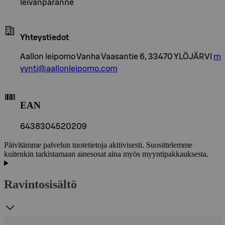
leivänparanne
Yhteystiedot
Aallon leipomo Vanha Vaasantie 6, 33470 YLÖJÄRVI
m
yynti@aallonleipomo.com
EAN
6438304520209
Päivitämme palvelun tuotetietoja aktiivisesti. Suosittelemme
kuitenkin tarkistamaan ainesosat aina myös myyntipakkauksesta.
Ravintosisältö