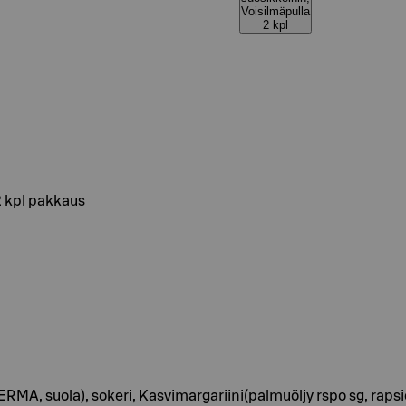
Voisilmäpulla
2 kpl
2 kpl pakkaus
A, suola), sokeri, Kasvimargariini(palmuöljy rspo sg, rapsiöl