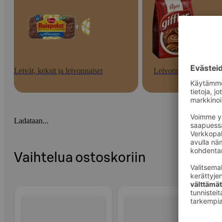
Leivät, keksit ja leivonnaiset
Leivonnaiset
Ladataan...
Vaihtelua ostoskoriin
Ohita listaus