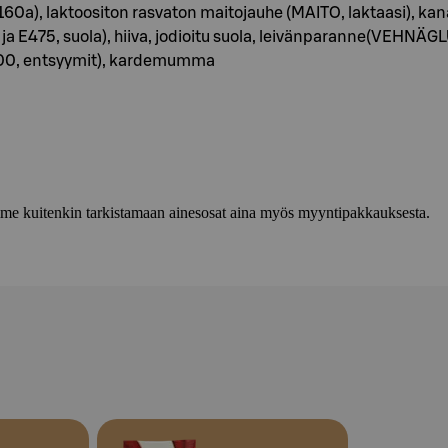
160a), laktoositon rasvaton maitojauhe (MAITO, laktaasi)
 ja E475, suola), hiiva, jodioitu suola, leivänparanne(VEH
, entsyymit), kardemumma
lemme kuitenkin tarkistamaan ainesosat aina myös myyntipakkauksesta.