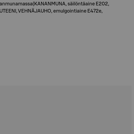
, kananmunamassa(KANANMUNA, säilöntäaine E202,
NÄGLUTEENI, VEHNÄJAUHO, emulgointiaine E472e,