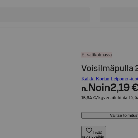
Ei valikoimassa
Voisilmäpulla 2
Kaikki Korian Leipomo -tuot
Noin
2,19 
n.
vertailuhinta 15,6
15,64 €/kg
Valitse toimitu
Lisää
suosikkeihin,