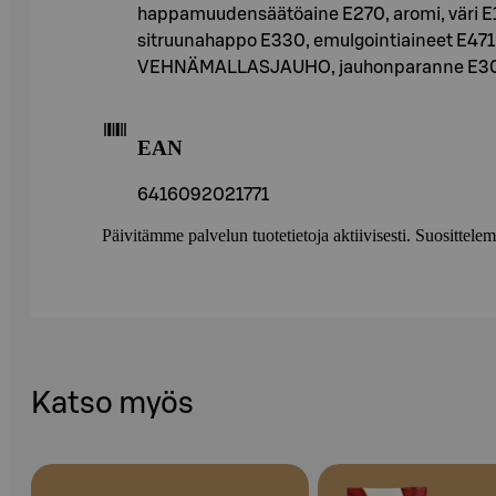
happamuudensäätöaine E270, aromi, väri E
sitruunahappo E330, emulgointiaineet E471
VEHNÄMALLASJAUHO, jauhonparanne E300
EAN
6416092021771
Päivitämme palvelun tuotetietoja aktiivisesti. Suositte
Katso myös