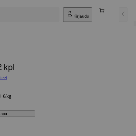
Kirjaudu
 kpl
teet
€
4 €/kg
stapa