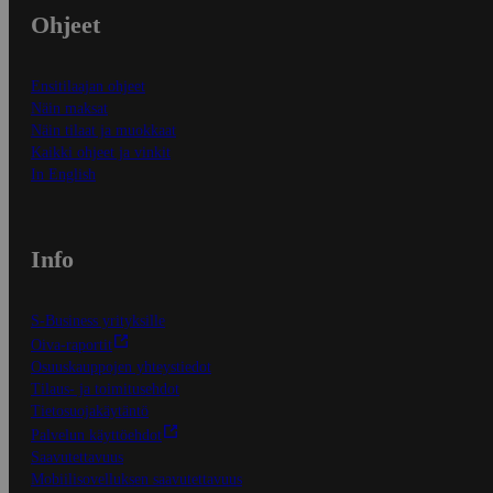
Ohjeet
Ensitilaajan ohjeet
Näin maksat
Näin tilaat ja muokkaat
Kaikki ohjeet ja vinkit
In English
Info
S-Business yrityksille
Oiva-raportit
Osuuskauppojen yhteystiedot
Tilaus- ja toimitusehdot
Tietosuojakäytäntö
Palvelun käyttöehdot
Saavutettavuus
Mobiilisovelluksen saavutettavuus