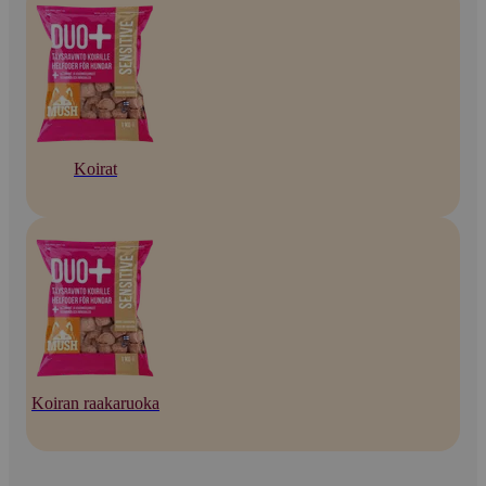
Koirat
Koiran raakaruoka