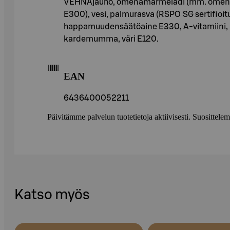
VEHNÄjauho, omenamarmeladi (mm. omenaa 
E300), vesi, palmurasva (RSPO SG sertifioitu
happamuudensäätöaine E330, A-vitamiini, D-
kardemumma, väri E120.
EAN
6436400052211
Päivitämme palvelun tuotetietoja aktiivisesti. Suositte
Katso myös