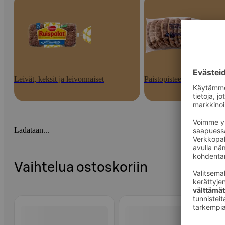
Leivät, keksit ja leivonnaiset
Paistopisteen tuotteet
Ladataan...
Vaihtelua ostoskoriin
Ohita listaus