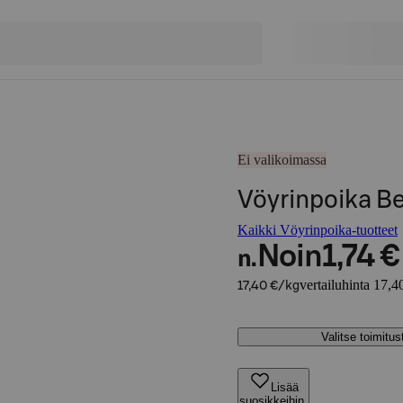
Ei valikoimassa
Vöyrinpoika Be
Kaikki Vöyrinpoika-tuotteet
Noin
1,74 €
n.
vertailuhinta 17,4
17,40 €/kg
Valitse toimitu
Lisää
suosikkeihin,