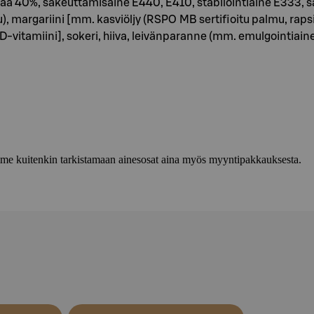
40%, sakeuttamisaine E440, E410, stabilointiaine E333, s
), margariini [mm. kasviöljy (RSPO MB sertifioitu palmu, rapsi
vitamiini], sokeri, hiiva, leivänparanne (mm. emulgointiaine
lemme kuitenkin tarkistamaan ainesosat aina myös myyntipakkauksesta.