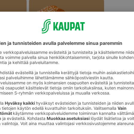
Makeat leivonnaiset