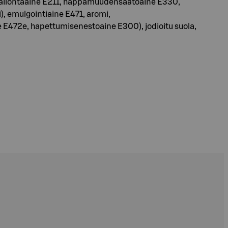
äilöntäaine E211, happamuudensäätöaine E330,
), emulgointiaine E471, aromi,
 E472e, hapettumisenestoaine E300), jodioitu suola,