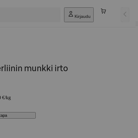
Kirjaudu
rliinin munkki irto
0 €/kg
stapa