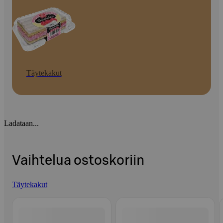
Täytekakut
Ladataan...
Vaihtelua ostoskoriin
Täytekakut
Ohita listaus