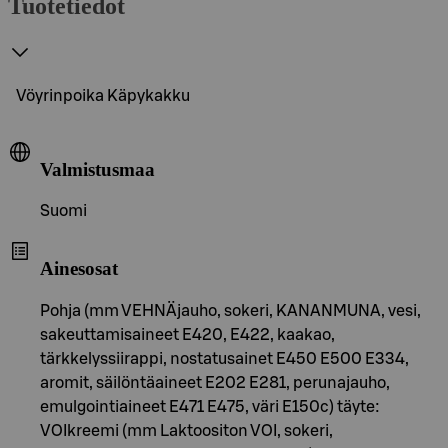
Tuotetiedot
Vöyrinpoika Käpykakku
Valmistusmaa
Suomi
Ainesosat
Pohja (mm VEHNÄjauho, sokeri, KANANMUNA, vesi,
sakeuttamisaineet E420, E422, kaakao,
tärkkelyssiirappi, nostatusainet E450 E500 E334,
aromit, säilöntäaineet E202 E281, perunajauho,
emulgointiaineet E471 E475, väri E150c) täyte:
VOIkreemi (mm Laktoositon VOI, sokeri,