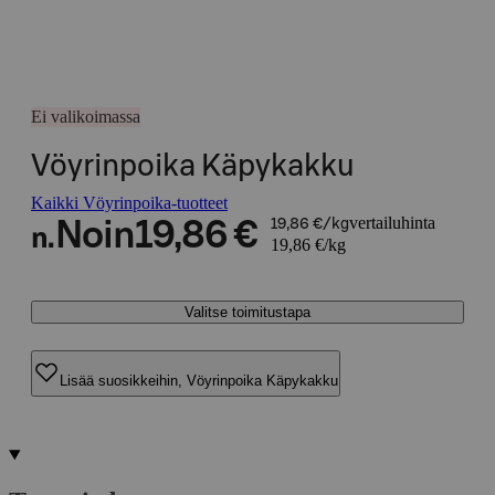
Ei valikoimassa
Vöyrinpoika Käpykakku
Kaikki Vöyrinpoika-tuotteet
vertailuhinta
Noin
19,86 €
19,86 €/kg
n.
19,86 €/kg
Valitse toimitustapa
Lisää suosikkeihin, Vöyrinpoika Käpykakku