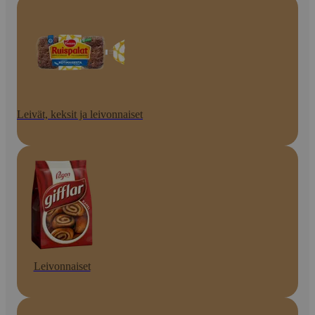
Leivät, keksit ja leivonnaiset
Leivonnaiset