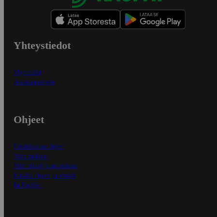
Yhteystiedot
Myymälät
Asiakaspalvelu
Ohjeet
Ensitilaajan ohjeet
Näin maksat
Näin tilaat ja muokkaat
Kaikki ohjeet ja vinkit
In English