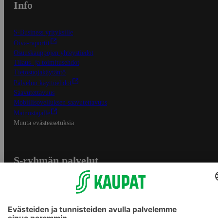
Info
S-Business yrityksille
Oiva-raportit
Osuuskauppojen yhteystiedot
Tilaus- ja toimitusehdot
Tietosuojakäytäntö
Palvelun käyttöehdot
Saavutettavuus
Mobiilisovelluksen saavutettavuus
Mainostajalle
Muuta evästeasetuksia
S-ryhmän palvelut
S-ryhmä
Asiakasomistajuus
Yhteishyvä Ruoka -sovellus