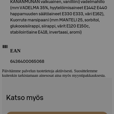
KANANMUNAN valkuainen, vanilliini) vadelmahillo
(mm VADELMA 35%, hyytelöimisaineet E1442 E440
happamuuden säätöaineet E330 E333, väri E162),
Kuorrute marsipaani (mm MANTELI 25, sorbitol,
glukoosisiirappi, siirappi, värit E120 E150c,
stabilointiaine E418, invertaasi, aromi)
EAN
6436400065068
Päivitämme palvelun tuotetietoja aktiivisesti. Suosittelemme
kuitenkin tarkistamaan ainesosat aina myös myyntipakkauksesta.
Katso myös