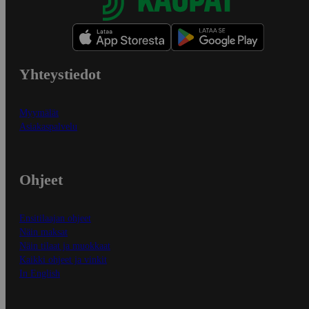
Yhteystiedot
Myymälät
Asiakaspalvelu
Ohjeet
Ensitilaajan ohjeet
Näin maksat
Näin tilaat ja muokkaat
Kaikki ohjeet ja vinkit
In English