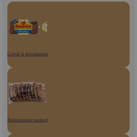
Leivät ja leivonnaiset
Paistopisteen tuotteet