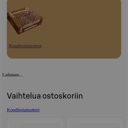
Konditoriatuotteet
Ladataan...
Vaihtelua ostoskoriin
Konditoriatuotteet
Ohita listaus