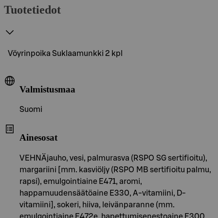
Tuotetiedot
Vöyrinpoika Suklaamunkki 2 kpl
Valmistusmaa
Suomi
Ainesosat
VEHNÄjauho, vesi, palmurasva (RSPO SG sertifioitu),
margariini [mm. kasviöljy (RSPO MB sertifioitu palmu,
rapsi), emulgointiaine E471, aromi,
happamuudensäätöaine E330, A-vitamiini, D-
vitamiini], sokeri, hiiva, leivänparanne (mm.
emulgointiaine E472e, hapettumisenestoaine E300,