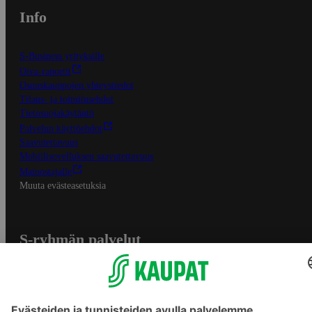
Info
S-Business yrityksille
Oiva-raportit
Osuuskauppojen yhteystiedot
Tilaus- ja toimitusehdot
Tietosuojakäytäntö
Palvelun käyttöehdot
Saavutettavuus
Mobiilisovelluksen saavutettavuus
Mainostajalle
Muuta evästeasetuksia
S-ryhmän palvelut
S-ryhmä
Asiakasomistajuus
Yhteishyvä Ruoka -sovellus