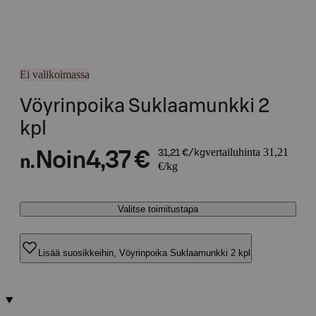
Ei valikoimassa
Vöyrinpoika Suklaamunkki 2
kpl
vertailuhinta 31,21
Noin
4,37 €
31,21 €/kg
n.
€/kg
Valitse toimitustapa
Lisää suosikkeihin, Vöyrinpoika Suklaamunkki 2 kpl