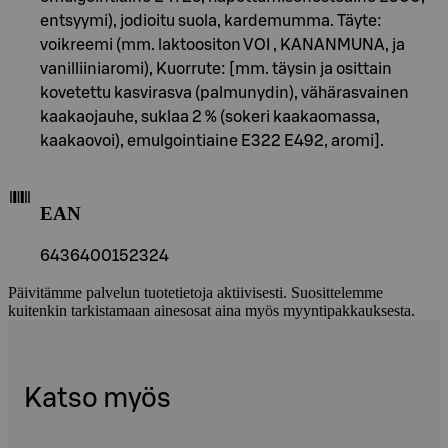
entsyymi), jodioitu suola, kardemumma. Täyte:
voikreemi (mm. laktoositon VOI , KANANMUNA, ja
vanilliiniaromi), Kuorrute: [mm. täysin ja osittain
kovetettu kasvirasva (palmunydin), vähärasvainen
kaakaojauhe, suklaa 2 % (sokeri kaakaomassa,
kaakaovoi), emulgointiaine E322 E492, aromi].
EAN
6436400152324
Päivitämme palvelun tuotetietoja aktiivisesti. Suosittelemme
kuitenkin tarkistamaan ainesosat aina myös myyntipakkauksesta.
Katso myös