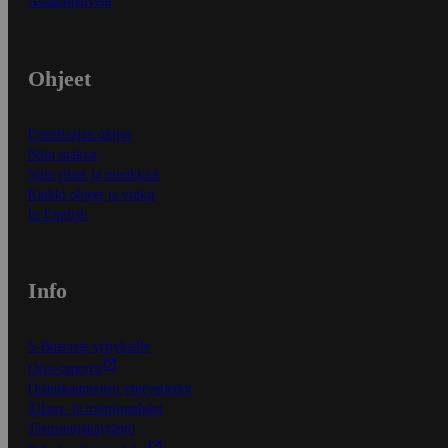
Asiakaspalvelu
Ohjeet
Ensitilaajan ohjeet
Näin maksat
Näin tilaat ja muokkaat
Kaikki ohjeet ja vinkit
In English
Info
S-Business yrityksille
Oiva-raportit
Osuuskauppojen yhteystiedot
Tilaus- ja toimitusehdot
Tietosuojakäytäntö