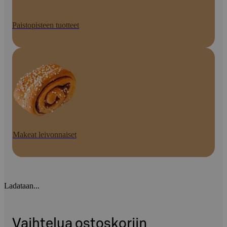
Paistopisteen tuotteet
Makeat leivonnaiset
Ladataan...
Vaihtelua ostoskoriin