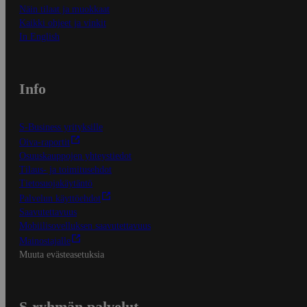
Näin tilaat ja muokkaat
Kaikki ohjeet ja vinkit
In English
Info
S-Business yrityksille
Oiva-raportit
Osuuskauppojen yhteystiedot
Tilaus- ja toimitusehdot
Tietosuojakäytäntö
Palvelun käyttöehdot
Saavutettavuus
Mobiilisovelluksen saavutettavuus
Mainostajalle
Muuta evästeasetuksia
S-ryhmän palvelut