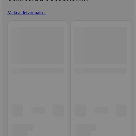
Makeat leivonnaiset
Ohita listaus