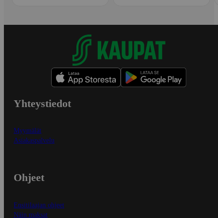
Yhteystiedot
Myymälät
Asiakaspalvelu
Ohjeet
Ensitilaajan ohjeet
Näin maksat