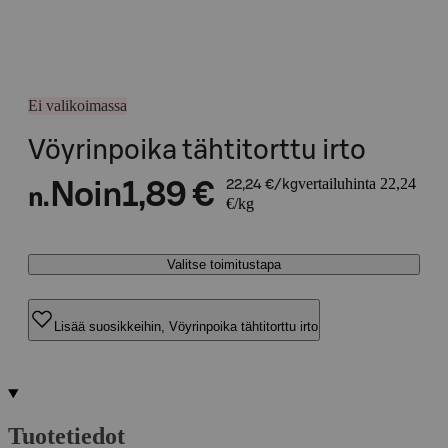
Ei valikoimassa
Vöyrinpoika tähtitorttu irto
vertailuhinta 22,24
Noin
1,89 €
22,24 €/kg
n.
€/kg
Valitse toimitustapa
Lisää suosikkeihin, Vöyrinpoika tähtitorttu irto
Tuotetiedot