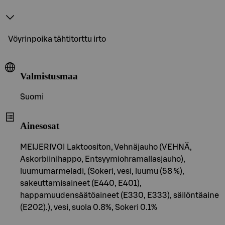
Vöyrinpoika tähtitorttu irto
Valmistusmaa
Suomi
Ainesosat
MEIJERIVOI Laktoositon, Vehnäjauho (VEHNÄ,
Askorbiinihappo, Entsyymiohramallasjauho),
luumumarmeladi, (Sokeri, vesi, luumu (58 %),
sakeuttamisaineet (E440, E401),
happamuudensäätöaineet (E330, E333), säilöntäaine
(E202).), vesi, suola 0.8%, Sokeri 0.1%