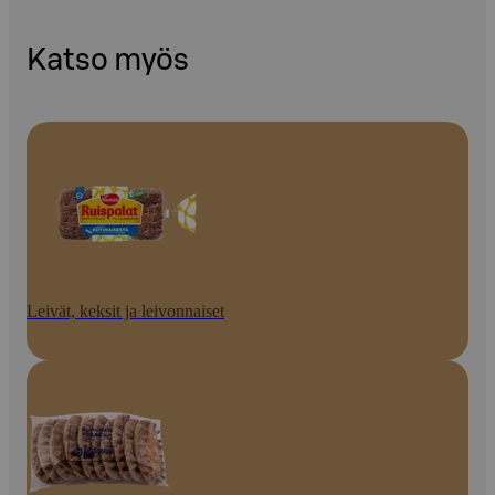
Katso myös
Leivät, keksit ja leivonnaiset