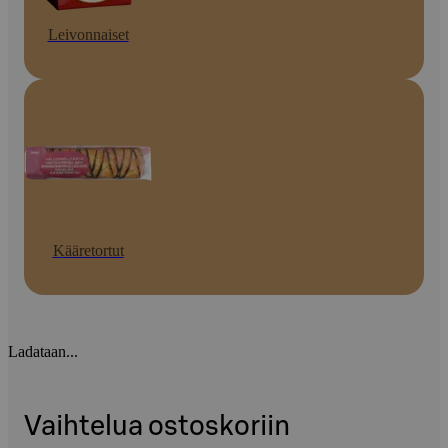
Leivonnaiset
Kääretortut
Ladataan...
Vaihtelua ostoskoriin