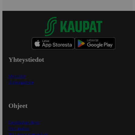
Yhteystiedot
Myymälät
Asiakaspalvelu
Ohjeet
Ensitilaajan ohjeet
Näin maksat
Näin tilaat ja muokkaat