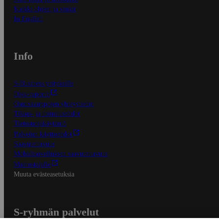
Kaikki ohjeet ja vinkit
In English
Info
S-Business yrityksille
Oiva-raportit
Osuuskauppojen yhteystiedot
Tilaus- ja toimitusehdot
Tietosuojakäytäntö
Palvelun käyttöehdot
Saavutettavuus
Mobiilisovelluksen saavutettavuus
Mainostajalle
Muuta evästeasetuksia
S-ryhmän palvelut