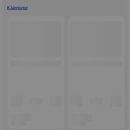
Kääretortut
Ohita listaus