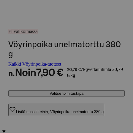
Ei valikoimassa
Vöyrinpoika unelmatorttu 380
g
Kaikki Vöyrinpoika-tuotteet
vertailuhinta 20,79
Noin
7,90 €
20,79 €/kg
n.
€/kg
Valitse toimitustapa
Lisää suosikkeihin, Vöyrinpoika unelmatorttu 380 g