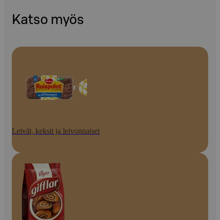
Katso myös
Leivät, keksit ja leivonnaiset