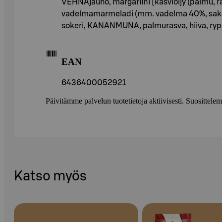
VEHNÄjauho, margariini [kasviöljy (palmu, r
vadelmamarmeladi (mm. vadelma 40%, sakeut
sokeri, KANANMUNA, palmurasva, hiiva, ryps
EAN
6436400052921
Päivitämme palvelun tuotetietoja aktiivisesti. Suositte
Katso myös