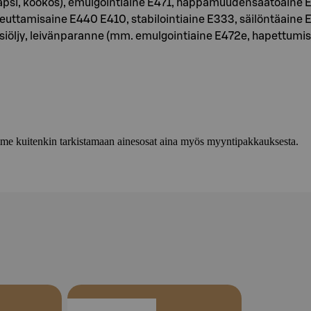
apsi, kookos), emulgointiaine E471, happamuudensäätöaine E33
tamisaine E440 E410, stabilointiaine E333, säilöntäaine E
iöljy, leivänparanne (mm. emulgointiaine E472e, hapettumis
lemme kuitenkin tarkistamaan ainesosat aina myös myyntipakkauksesta.