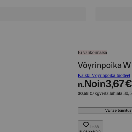
Ei valikoimassa
Vöyrinpoika W
Kaikki Vöyrinpoika-tuotteet
Noin
3,67 €
n.
vertailuhinta 30,
30,58 €/kg
Valitse toimitu
Lisää
suosikkeihin,