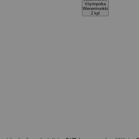
Vöyrinpoika
Wienermunkki
2 kpl