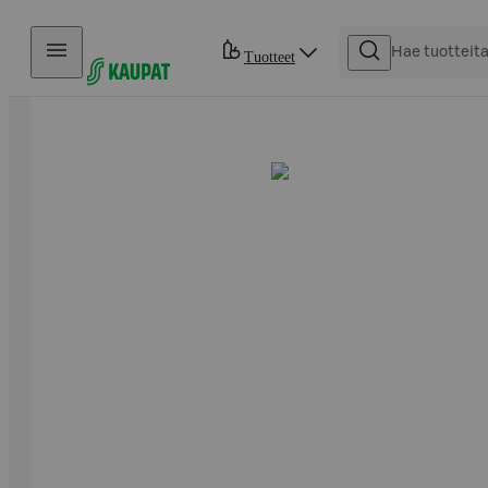
Hyppää sisältöön
Tuotteet