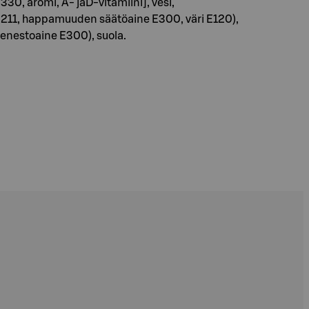
0, aromi, A- jaD-vitamiini], vesi,
211, happamuuden säätöaine E300, väri E120),
enestoaine E300), suola.