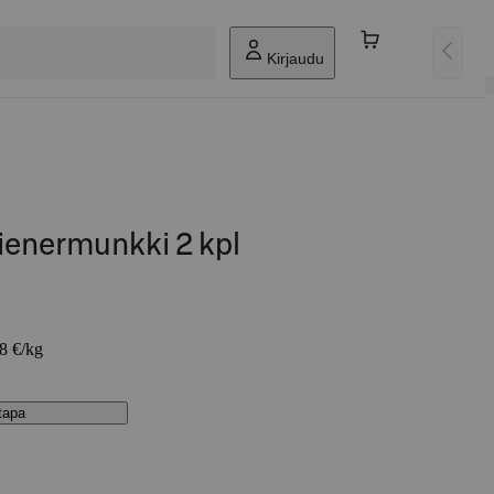
Kirjaudu
ienermunkki 2 kpl
58 €/kg
stapa