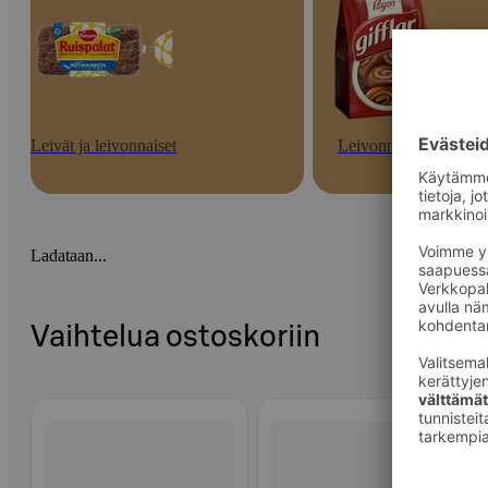
Leivät ja leivonnaiset
Leivonnaiset
Ladataan...
Vaihtelua ostoskoriin
Ohita listaus