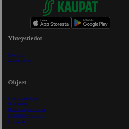
Yhteystiedot
Myymälät
Asiakaspalvelu
Ohjeet
Ensitilaajan ohjeet
Näin maksat
Näin tilaat ja muokkaat
Kaikki ohjeet ja vinkit
In English