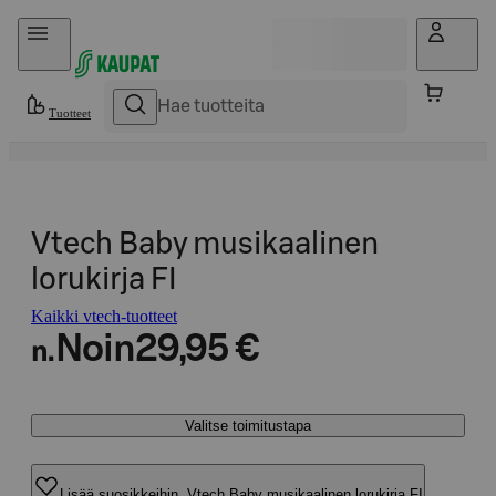
Hyppää sisältöön
Tuotteet
Vtech Baby musikaalinen
lorukirja FI
Kaikki vtech-tuotteet
Noin
29,95 €
n.
Valitse toimitustapa
Lisää suosikkeihin, Vtech Baby musikaalinen lorukirja FI