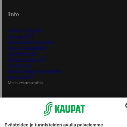
Info
S-Business yrityksille
Oiva-raportit
Osuuskauppojen yhteystiedot
Tilaus- ja toimitusehdot
Tietosuojakäytäntö
Palvelun käyttöehdot
Saavutettavuus
Mobiilisovelluksen saavutettavuus
Mainostajalle
Muuta evästeasetuksia
S-ryhmän palvelut
S-ryhmä