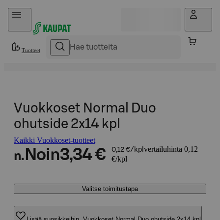
Hyppää sisältöön
Tuotteet
Vuokkoset Normal Duo
ohutside 2x14 kpl
Kaikki Vuokkoset-tuotteet
vertailuhinta 0,12
Noin
3,34 €
0,12 €/kpl
n.
€/kpl
Valitse toimitustapa
Lisää suosikkeihin, Vuokkoset Normal Duo ohutside 2x14 kpl