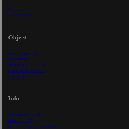
Myymälät
Asiakaspalvelu
Ohjeet
Ensitilaajan ohjeet
Näin maksat
Näin tilaat ja muokkaat
Kaikki ohjeet ja vinkit
In English
Info
S-Business yrityksille
Oiva-raportit
Osuuskauppojen yhteystiedot