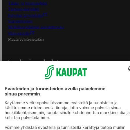
Tilaus- ja toimitusehdot
Tietosuojakäytäntö
Palvelun käyttöehdot
Saavutettavuus
Mobiilisovelluksen saavutettavuus
Mainostajalle
Muuta evästeasetuksia
S-ryhmän palvelut
S-ryhmä
Asiakasomistajuus
Yhteishyvä Ruoka -sovellus
S-ostoslista -sovellus
Prisma.fi
Sokos.fi
S-Pankki
Yhteishyvä
Sokos Hotels