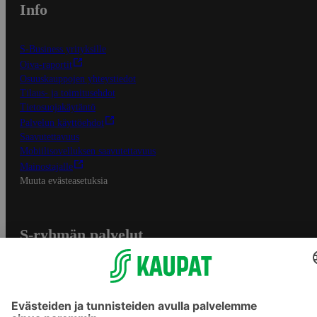
Info
S-Business yrityksille
Oiva-raportit
Osuuskauppojen yhteystiedot
Tilaus- ja toimitusehdot
Tietosuojakäytäntö
Palvelun käyttöehdot
Saavutettavuus
Mobiilisovelluksen saavutettavuus
Mainostajalle
Muuta evästeasetuksia
S-ryhmän palvelut
S-ryhmä
Asiakasomistajuus
Yhteishyvä Ruoka -sovellus