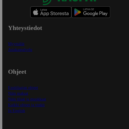
Yhteystiedot
Myymälät
Asiakaspalvelu
Ohjeet
Ensitilaajan ohjeet
Näin maksat
Näin tilaat ja muokkaat
Kaikki ohjeet ja vinkit
In English