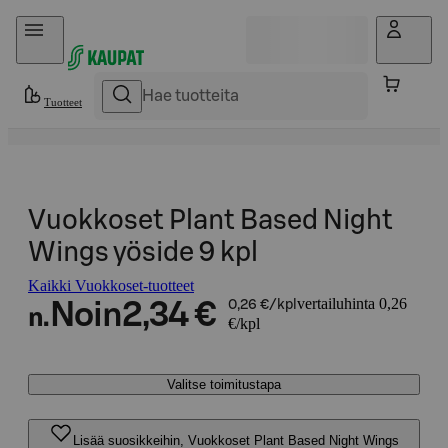
Hyppää sisältöön
Tuotteet
Vuokkoset Plant Based Night
Wings yöside 9 kpl
Kaikki Vuokkoset-tuotteet
vertailuhinta 0,26
Noin
2,34 €
0,26 €/kpl
n.
€/kpl
Valitse toimitustapa
Lisää suosikkeihin, Vuokkoset Plant Based Night Wings