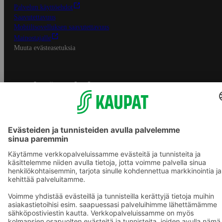
Palvelun käyttöehdot
Saavutettavuus
Mobiilisovelluksen saavutettavuus
Mainostajalle
Muuta evästeasetuksia
S-ryhmän palvelut
S-ryhmä
Asiakasomistajuus
Yhteishyvä Ruoka -sovellus
S-ostoslista -sovellus
Prisma.fi
Sokos.fi
S-Pankki
Yhteishyvä
Sokos Hotels
Raflaamo