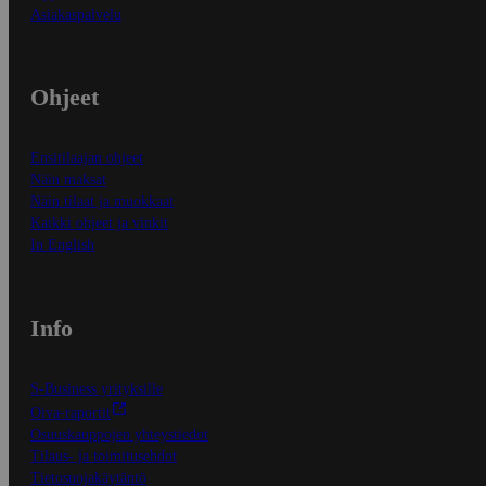
Asiakaspalvelu
Ohjeet
Ensitilaajan ohjeet
Näin maksat
Näin tilaat ja muokkaat
Kaikki ohjeet ja vinkit
In English
Info
S-Business yrityksille
Oiva-raportit
Osuuskauppojen yhteystiedot
Tilaus- ja toimitusehdot
Tietosuojakäytäntö