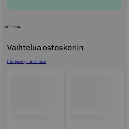
Ladataan...
Vaihtelua ostoskoriin
Irtoripset ja ripsiliimat
Ohita listaus