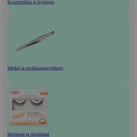
Kosmetiikka ja hygienia
Meikit ja meikkaustarvikkeet
Irtoripset ja ripsiliimat