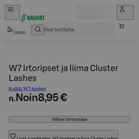
Hyppää sisältöön
Tuotteet
W7 Irtoripset ja liima Cluster
Lashes
Kaikki W7-tuotteet
Noin
8,95 €
n.
Valitse toimitustapa
Lisää suosikkeihin, W7 Irtoripset ja liima Cluster Lashes