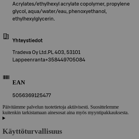
Acrylates/ethylhexyl acrylate copolymer, propylene
glycol, aqua/water/eau, phenoxyethanol,
ethylhexylglycerin.
Yhteystiedot
Tradeva Oy Ltd.PL 403, 53101
Lappeenranta+358449705084
EAN
5056369125477
Päivitämme palvelun tuotetietoja aktiivisesti. Suosittelemme
kuitenkin tarkistamaan ainesosat aina myös myyntipakkauksesta.
Käyttöturvallisuus