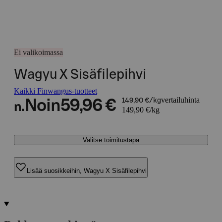
Ei valikoimassa
Wagyu X Sisäfilepihvi
Kaikki Finwangus-tuotteet
vertailuhinta
Noin
59,96 €
149,90 €/kg
n.
149,90 €/kg
Valitse toimitustapa
Lisää suosikkeihin, Wagyu X Sisäfilepihvi