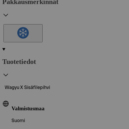
Pakkausmerkinnät
Tuotetiedot
Wagyu X Sisäfilepihvi
Valmistusmaa
Suomi