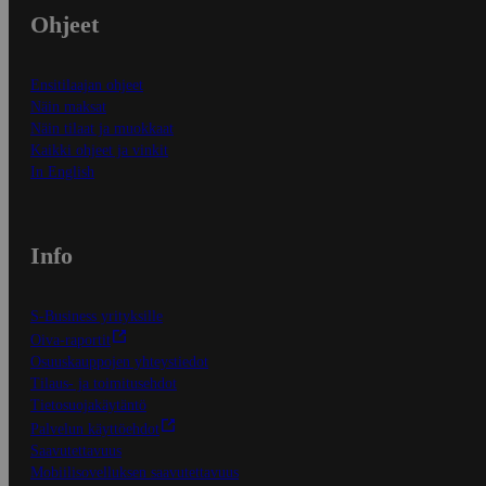
Ohjeet
Ensitilaajan ohjeet
Näin maksat
Näin tilaat ja muokkaat
Kaikki ohjeet ja vinkit
In English
Info
S-Business yrityksille
Oiva-raportit
Osuuskauppojen yhteystiedot
Tilaus- ja toimitusehdot
Tietosuojakäytäntö
Palvelun käyttöehdot
Saavutettavuus
Mobiilisovelluksen saavutettavuus