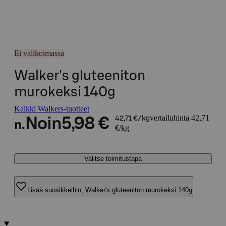
Ei valikoimassa
Walker's gluteeniton
murokeksi 140g
Kaikki Walkers-tuotteet
vertailuhinta 42,71
Noin
5,98 €
42,71 €/kg
n.
€/kg
Valitse toimitustapa
Lisää suosikkeihin, Walker's gluteeniton murokeksi 140g