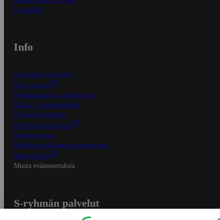
In English
Info
S-Business yrityksille
Oiva-raportit
Osuuskauppojen yhteystiedot
Tilaus- ja toimitusehdot
Tietosuojakäytäntö
Palvelun käyttöehdot
Saavutettavuus
Mobiilisovelluksen saavutettavuus
Mainostajalle
Muuta evästeasetuksia
S-ryhmän palvelut