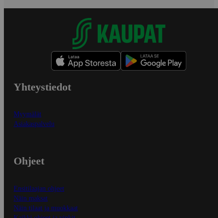
Yhteystiedot
Myymälät
Asiakaspalvelu
Ohjeet
Ensitilaajan ohjeet
Näin maksat
Näin tilaat ja muokkaat
Kaikki ohjeet ja vinkit