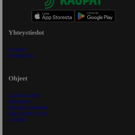
Yhteystiedot
Myymälät
Asiakaspalvelu
Ohjeet
Ensitilaajan ohjeet
Näin maksat
Näin tilaat ja muokkaat
Kaikki ohjeet ja vinkit
In English