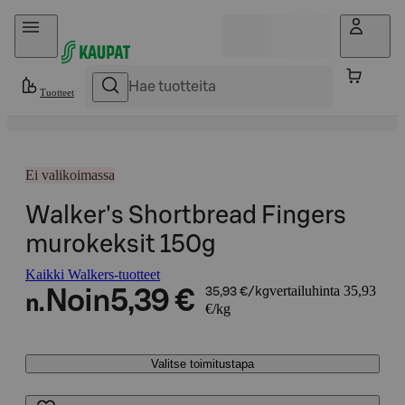
Hyppää sisältöön
Tuotteet
Ei valikoimassa
Walker's Shortbread Fingers
murokeksit 150g
Kaikki Walkers-tuotteet
vertailuhinta 35,93
Noin
5,39 €
35,93 €/kg
n.
€/kg
Valitse toimitustapa