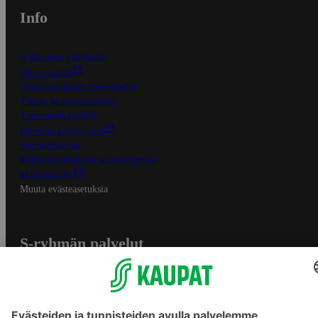
Info
S-Business yrityksille
Oiva-raportit
Osuuskauppojen yhteystiedot
Tilaus- ja toimitusehdot
Tietosuojakäytäntö
Palvelun käyttöehdot
Saavutettavuus
Mobiilisovelluksen saavutettavuus
Mainostajalle
Muuta evästeasetuksia
S-ryhmän palvelut
S-ryhmä
Asiakasomistajuus
Yhteishyvä Ruoka -sovellus