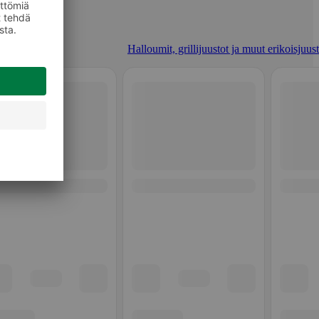
Halloumit, grillijuustot ja muut erikoisjuus