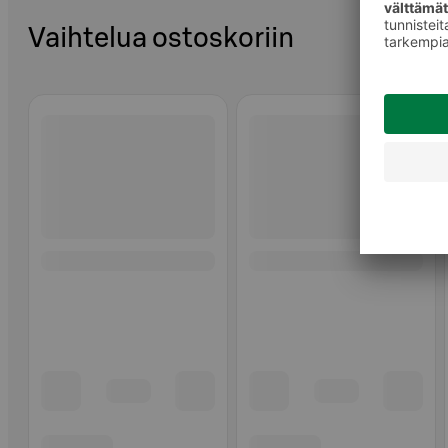
Vaihtelua ostoskoriin
Ohita listaus