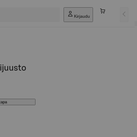
Kirjaudu
ijuusto
stapa