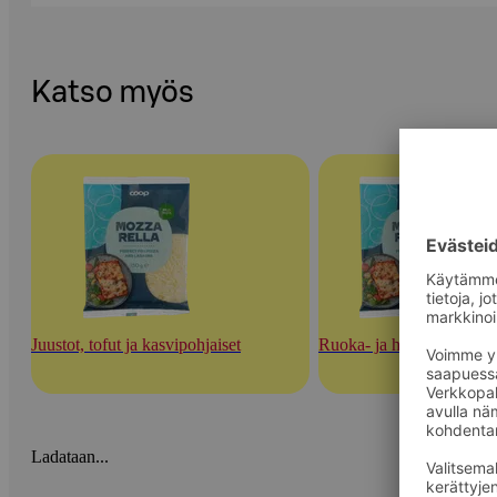
Katso myös
Juustot, tofut ja kasvipohjaiset
Ruoka- ja herkuttelujuust
Ladataan...