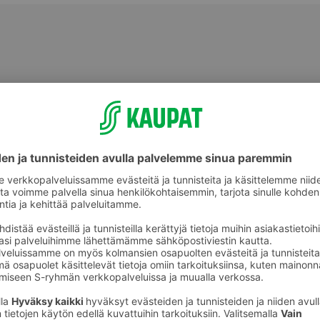
Halloumit, grillijuustot ja muut
ot
erikoisjuustot