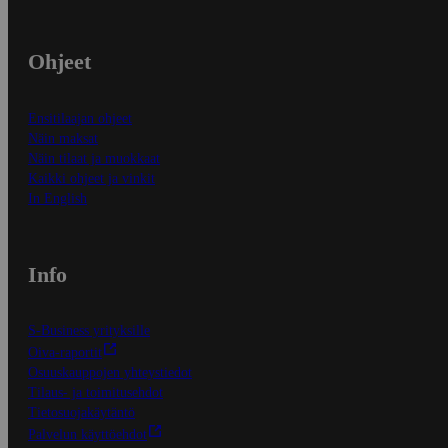
Ohjeet
Ensitilaajan ohjeet
Näin maksat
Näin tilaat ja muokkaat
Kaikki ohjeet ja vinkit
In English
Info
S-Business yrityksille
Oiva-raportit
Osuuskauppojen yhteystiedot
Tilaus- ja toimitusehdot
Tietosuojakäytäntö
Palvelun käyttöehdot