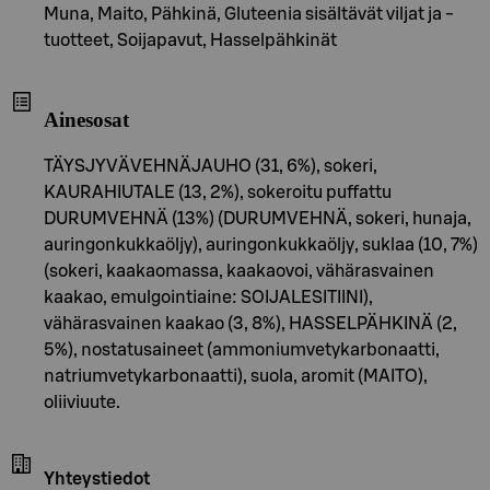
Muna, Maito, Pähkinä, Gluteenia sisältävät viljat ja -
tuotteet, Soijapavut, Hasselpähkinät
Ainesosat
TÄYSJYVÄVEHNÄJAUHO (31, 6%), sokeri,
KAURAHIUTALE (13, 2%), sokeroitu puffattu
DURUMVEHNÄ (13%) (DURUMVEHNÄ, sokeri, hunaja,
auringonkukkaöljy), auringonkukkaöljy, suklaa (10, 7%)
(sokeri, kaakaomassa, kaakaovoi, vähärasvainen
kaakao, emulgointiaine: SOIJALESITIINI),
vähärasvainen kaakao (3, 8%), HASSELPÄHKINÄ (2,
5%), nostatusaineet (ammoniumvetykarbonaatti,
natriumvetykarbonaatti), suola, aromit (MAITO),
oliiviuute.
Yhteystiedot