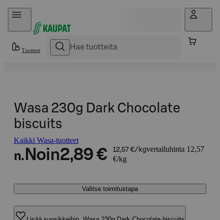
Hyppää sisältöön
Tuotteet
Wasa 230g Dark Chocolate
biscuits
Kaikki Wasa-tuotteet
vertailuhinta 12,57
Noin
2,89 €
12,57 €/kg
n.
€/kg
Valitse toimitustapa
Lisää suosikkeihin, Wasa 230g Dark Chocolate biscuits