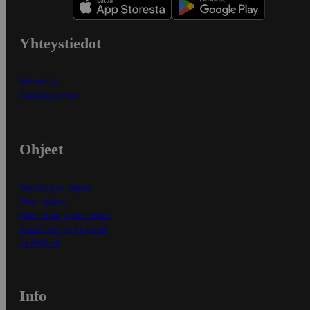
Yhteystiedot
Myymälät
Asiakaspalvelu
Ohjeet
Ensitilaajan ohjeet
Näin maksat
Näin tilaat ja muokkaat
Kaikki ohjeet ja vinkit
In English
Info