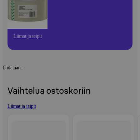
Liimat ja teipit
Ladataan...
Vaihtelua ostoskoriin
Liimat ja teipit
Ohita listaus