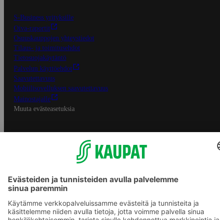
S-Business yrityksille
Oiva-raportit
Osuuskauppojen yhteystiedot
Tilaus- ja toimitusehdot
Tietosuojakäytäntö
Palvelun käyttöehdot
Saavutettavuus
Mobiilisovelluksen saavutettavuus
Mainostajalle
Muuta evästeasetuksia
S-ryhmän palvelut
S-ryhmä
Asiakasomistajuus
Yhteishyvä Ruoka -sovellus
S-ostoslista -sovellus
Prisma.fi