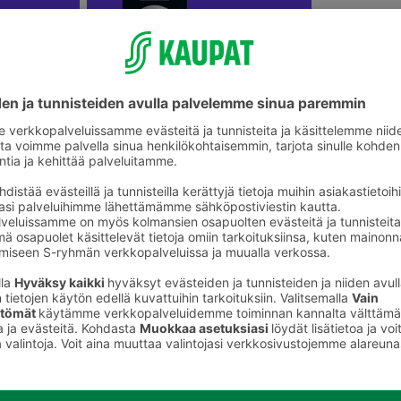
Koko perheen lautapelit