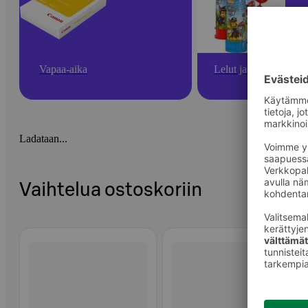
Vapaa-aika
Lelut ja pelit
Ladataan...
Vaihtelua ostoskoriin
Ohita listaus