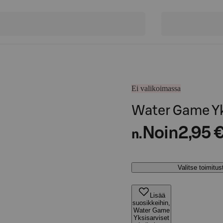
Ei valikoimassa
Water Game Yk
Noin
2,95 
n.
Valitse toimitu
Lisää
suosikkeihin,
Water Game
Yksisarviset