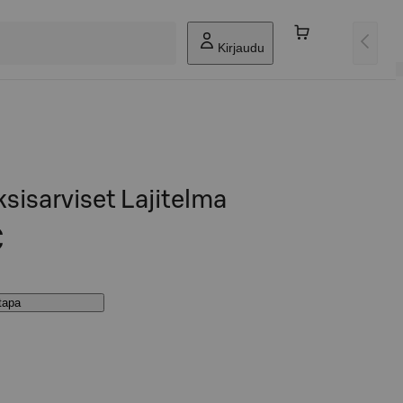
Kirjaudu
sisarviset Lajitelma
€
stapa