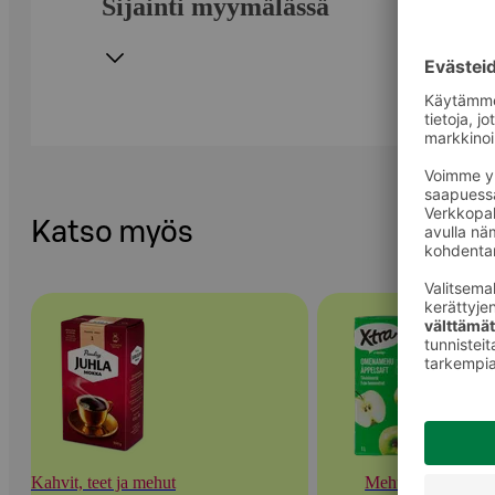
Sijainti myymälässä
Katso myös
Kahvit, teet ja mehut
Mehut