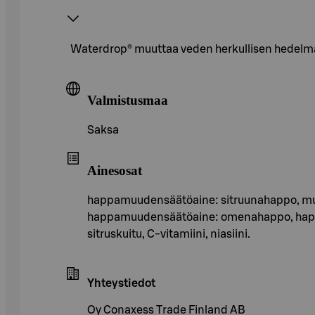
Waterdrop® muuttaa veden herkullisen hedelmä
Valmistusmaa
Saksa
Ainesosat
happamuudensäätöaine: sitruunahappo, must
happamuudensäätöaine: omenahappo, happa
sitruskuitu, C-vitamiini, niasiini.
Yhteystiedot
Oy Conaxess Trade Finland AB