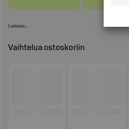
Ladataan...
Vaihtelua ostoskoriin
Ohita listaus