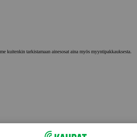
lemme kuitenkin tarkistamaan ainesosat aina myös myyntipakkauksesta.