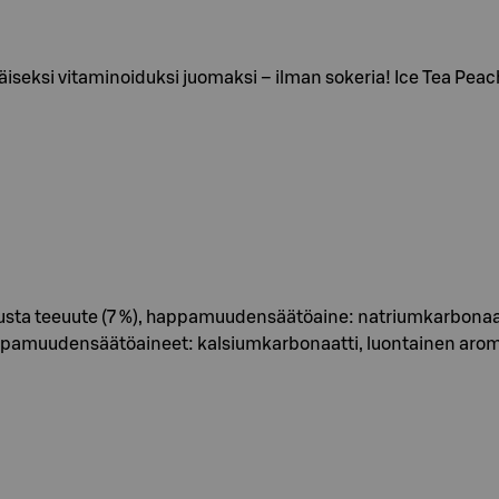
iseksi vitaminoiduksi juomaksi – ilman sokeria! Ice Tea P
a teeuute (7 %), happamuudensäätöaine: natriumkarbonaatti
muudensäätöaineet: kalsiumkarbonaatti, luontainen aromi