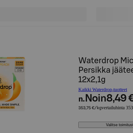
Waterdrop Mic
Persikka jäät
12x2,1g
Kaikki Waterdrop-tuotteet
Noin
8,49 
n.
vertailuhinta 35
353,75 €/kg
Valitse toimitu