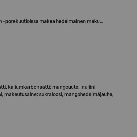
each -porekuutioissa makea hedelmäinen maku…
, kaliumkarbonaatti; mangouute, inuliini,
, makeutusaine: sukraloosi, mangohedelmäjauhe,