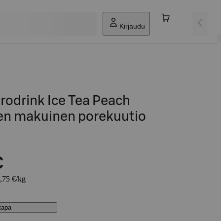
Kirjaudu
rodrink Ice Tea Peach
een makuinen porekuutio
€
3,75 €/kg
stapa