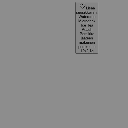
Lisää
suosikkeihin,
Waterdrop
Microdrink
Ice Tea
Peach
Persikka
jääteen
makuinen
porekuutio
12x2,1g