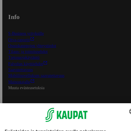
Info
S-Business yrityksille
Oiva-raportit
Osuuskauppojen yhteystiedot
Tilaus- ja toimitusehdot
Tietosuojakäytäntö
Palvelun käyttöehdot
Saavutettavuus
Mobiilisovelluksen saavutettavuus
Mainostajalle
Muuta evästeasetuksia
S-ryhmän palvelut
S-ryhmä