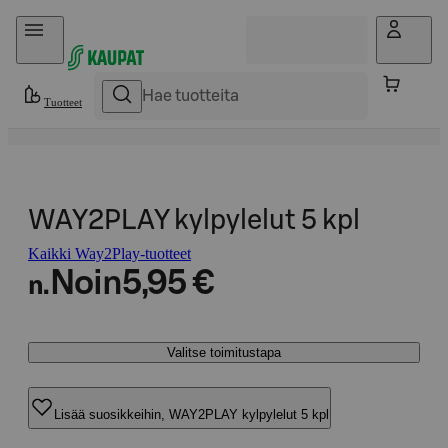
Hyppää sisältöön
Tuotteet
WAY2PLAY kylpylelut 5 kpl
Kaikki Way2Play-tuotteet
Noin
5,95 €
n.
Valitse toimitustapa
Lisää suosikkeihin, WAY2PLAY kylpylelut 5 kpl