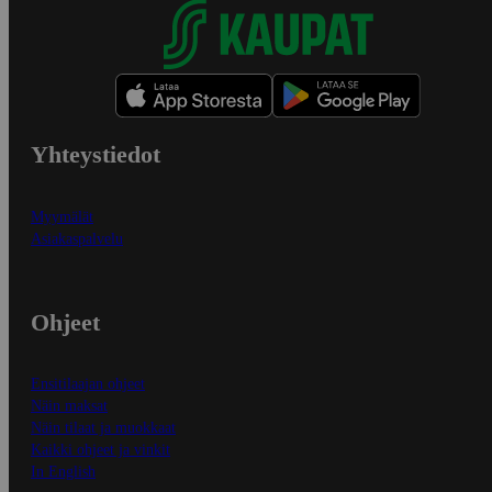
Yhteystiedot
Myymälät
Asiakaspalvelu
Ohjeet
Ensitilaajan ohjeet
Näin maksat
Näin tilaat ja muokkaat
Kaikki ohjeet ja vinkit
In English