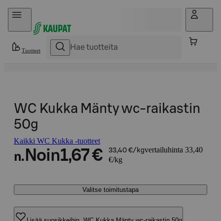
Hyppää sisältöön
Tuotteet
WC Kukka Mänty wc-raikastin
50g
Kaikki WC Kukka -tuotteet
vertailuhinta 33,40
Noin
1,67 €
33,40 €/kg
n.
€/kg
Valitse toimitustapa
Lisää suosikkeihin, WC Kukka Mänty wc-raikastin 50g