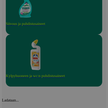
Siivous ja puhdistusaineet
Kylpyhuoneen ja wc:n puhdistusaineet
Ladataan...