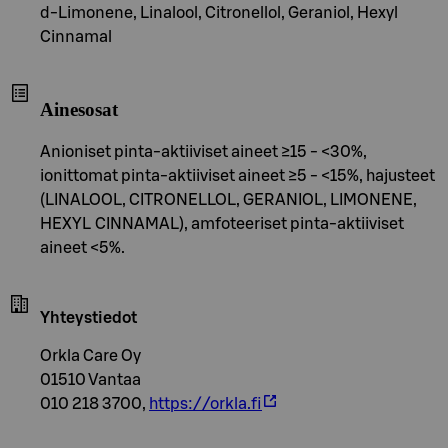
d-Limonene, Linalool, Citronellol, Geraniol, Hexyl
Cinnamal
Ainesosat
Anioniset pinta-aktiiviset aineet ≥15 - <30%,
ionittomat pinta-aktiiviset aineet ≥5 - <15%, hajusteet
(LINALOOL, CITRONELLOL, GERANIOL, LIMONENE,
HEXYL CINNAMAL), amfoteeriset pinta-aktiiviset
aineet <5%.
Yhteystiedot
Orkla Care Oy
01510 Vantaa
010 218 3700,
https://orkla.fi