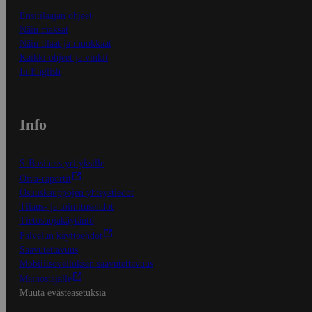
Ensitilaajan ohjeet
Näin maksat
Näin tilaat ja muokkaat
Kaikki ohjeet ja vinkit
In English
Info
S-Business yrityksille
Oiva-raportit
Osuuskauppojen yhteystiedot
Tilaus- ja toimitusehdot
Tietosuojakäytäntö
Palvelun käyttöehdot
Saavutettavuus
Mobiilisovelluksen saavutettavuus
Mainostajalle
Muuta evästeasetuksia