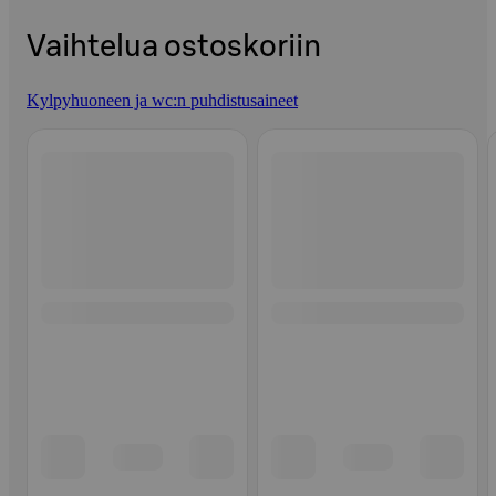
Vaihtelua ostoskoriin
Kylpyhuoneen ja wc:n puhdistusaineet
Ohita listaus