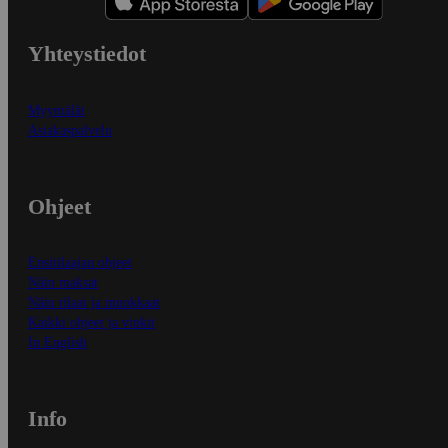
Yhteystiedot
Myymälät
Asiakaspalvelu
Ohjeet
Ensitilaajan ohjeet
Näin maksat
Näin tilaat ja muokkaat
Kaikki ohjeet ja vinkit
In English
Info