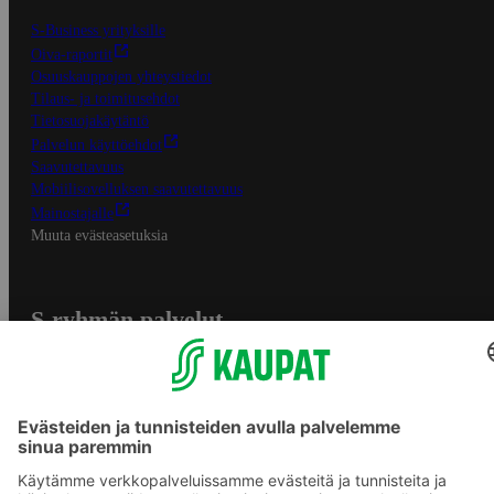
S-Business yrityksille
Oiva-raportit
Osuuskauppojen yhteystiedot
Tilaus- ja toimitusehdot
Tietosuojakäytäntö
Palvelun käyttöehdot
Saavutettavuus
Mobiilisovelluksen saavutettavuus
Mainostajalle
Muuta evästeasetuksia
S-ryhmän palvelut
S-ryhmä
Asiakasomistajuus
Yhteishyvä Ruoka -sovellus
S-ostoslista -sovellus
Prisma.fi