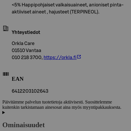
<5% Happipohjaiset valkaisuaineet, anioniset pinta-
aktiiviset aineet , hajusteet (TERPINEOL).
Yhteystiedot
Orkla Care
01510 Vantaa
010 218 3700,
https://orkla.fi
EAN
6412203102643
Päivitämme palvelun tuotetietoja aktiivisesti. Suosittelemme
kuitenkin tarkistamaan ainesosat aina myös myyntipakkauksesta.
Ominaisuudet