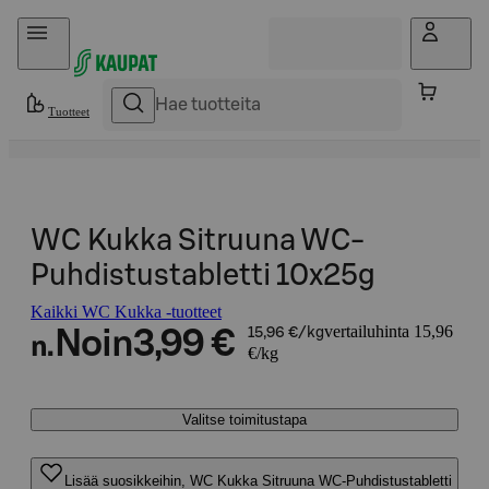
Hyppää sisältöön
Tuotteet
WC Kukka Sitruuna WC-
Puhdistustabletti 10x25g
Kaikki WC Kukka -tuotteet
vertailuhinta 15,96
Noin
3,99 €
15,96 €/kg
n.
€/kg
Valitse toimitustapa
Lisää suosikkeihin, WC Kukka Sitruuna WC-Puhdistustabletti