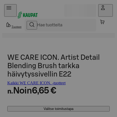
Hyppää sisältöön
Tuotteet
WE CARE ICON. Artist Detail
Blending Brush tarkka
häivytyssivellin E22
Kaikki WE CARE ICON. -tuotteet
Noin
6,65 €
n.
Valitse toimitustapa