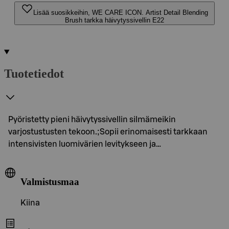
Lisää suosikkeihin, WE CARE ICON. Artist Detail Blending
Brush tarkka häivytyssivellin E22
Tuotetiedot
Pyöristetty pieni häivytyssivellin silmämeikin
varjostustusten tekoon.;Sopii erinomaisesti tarkkaan
intensivisten luomivärien levitykseen ja…
Valmistusmaa
Kiina