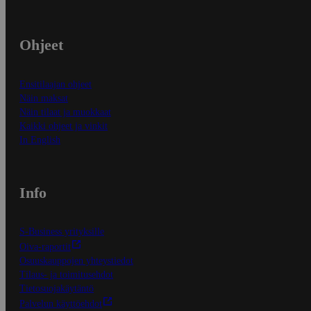
Ohjeet
Ensitilaajan ohjeet
Näin maksat
Näin tilaat ja muokkaat
Kaikki ohjeet ja vinkit
In English
Info
S-Business yrityksille
Oiva-raportit
Osuuskauppojen yhteystiedot
Tilaus- ja toimitusehdot
Tietosuojakäytäntö
Palvelun käyttöehdot