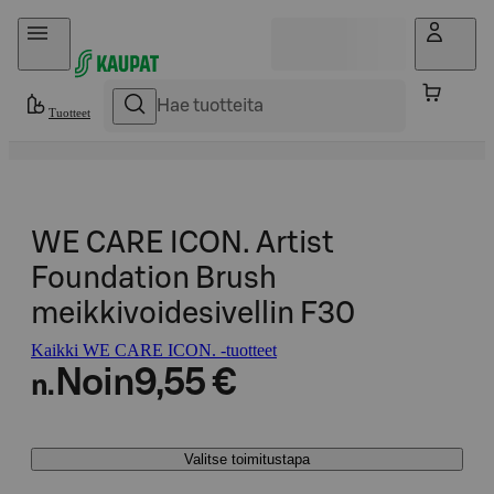
Hyppää sisältöön
Tuotteet
WE CARE ICON. Artist
Foundation Brush
meikkivoidesivellin F30
Kaikki WE CARE ICON. -tuotteet
Noin
9,55 €
n.
Valitse toimitustapa