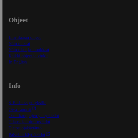
Ohjeet
Ensitilaajan ohjeet
Näin maksat
Näin tilaat ja muokkaat
Kaikki ohjeet ja vinkit
In English
Info
S-Business yrityksille
Oiva-raportit
Osuuskauppojen yhteystiedot
Tilaus- ja toimitusehdot
Tietosuojakäytäntö
Palvelun käyttöehdot