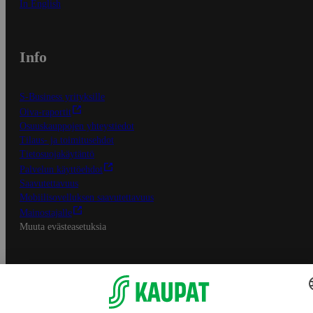
In English
Info
S-Business yrityksille
Oiva-raportit
Osuuskauppojen yhteystiedot
Tilaus- ja toimitusehdot
Tietosuojakäytäntö
Palvelun käyttöehdot
Saavutettavuus
Mobiilisovelluksen saavutettavuus
Mainostajalle
Muuta evästeasetuksia
S-ryhmän palvelut