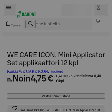
Hyppää sisältöön
Tuotteet
WE CARE ICON. Mini Applicator
Set applikaattori 12 kpl
Kaikki WE CARE ICON. -tuotteet
vertailuhinta 0,40
Noin
4,75 €
0,40 €/kpl
n.
€/kpl
Valitse toimitustapa
Lisää suosikkeihin, WE CARE ICON. Mini Applicator Set