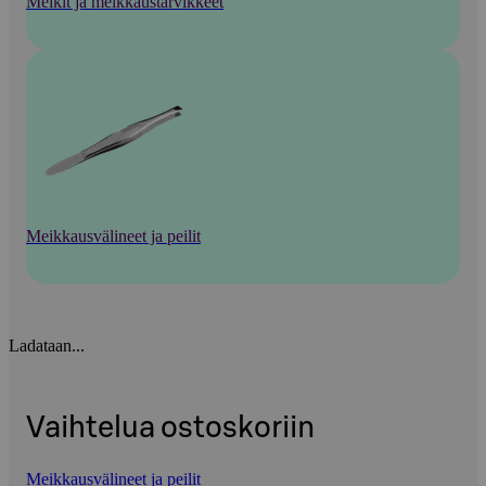
Meikit ja meikkaustarvikkeet
Meikkausvälineet ja peilit
Ladataan...
Vaihtelua ostoskoriin
Meikkausvälineet ja peilit