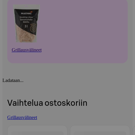
Grillausvälineet
Ladataan...
Vaihtelua ostoskoriin
Grillausvälineet
Ohita listaus