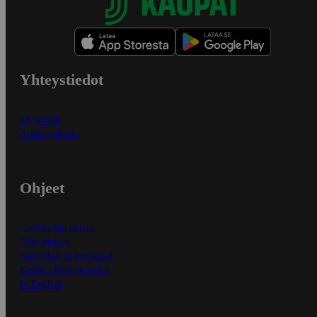
Yhteystiedot
Myymälät
Asiakaspalvelu
Ohjeet
Ensitilaajan ohjeet
Näin maksat
Näin tilaat ja muokkaat
Kaikki ohjeet ja vinkit
In English