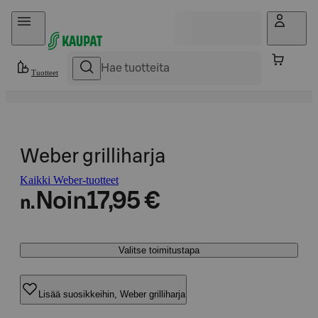
Hyppää sisältöön
Tuotteet
Weber grilliharja
Kaikki Weber-tuotteet
Noin
17,95 €
n.
Valitse toimitustapa
Lisää suosikkeihin, Weber grilliharja