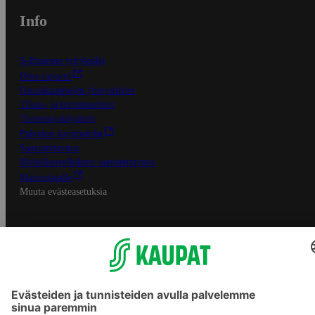
Info
S-Business yrityksille
Oiva-raportit
Osuuskauppojen yhteystiedot
Tilaus- ja toimitusehdot
Tietosuojakäytäntö
Palvelun käyttöehdot
Saavutettavuus
Mobiilisovelluksen saavutettavuus
Mainostajalle
Muuta evästeasetuksia
S-ryhmän palvelut
S-ryhmä
Asiakasomistajuus