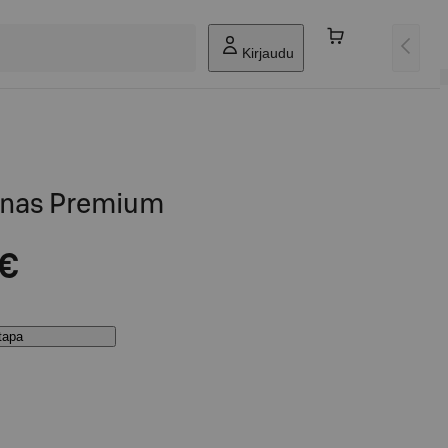
Kirjaudu
innas Premium
 €
stapa