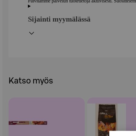
Päivitämme palvelun tuotetietoja aktiivisesti. Suositte
Sijainti myymälässä
Katso myös