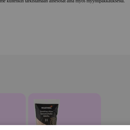
lemme kuitenkin tarkistamaan ainesosat aina myös myyntipakkauksesta.