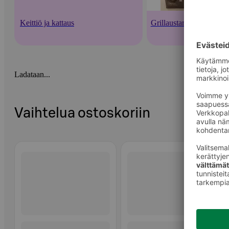
Keittiö ja kattaus
Grillaustarvikkeet
Ladataan...
Vaihtelua ostoskoriin
Ohita listaus