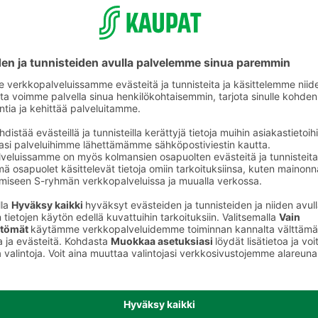
Grillausvälineet