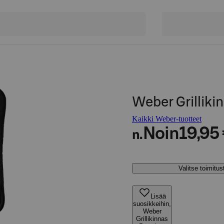
Weber Grillik
Kaikki Weber-tuotteet
Noin
19,95
n.
Valitse toimitu
Lisää
suosikkeihin,
Weber
Grillikinnas