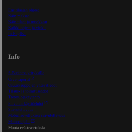
Ensitilaajan ohjeet
Näin maksat
Näin tilaat ja muokkaat
Kaikki ohjeet ja vinkit
In English
Info
S-Business yrityksille
Oiva-raportit
Osuuskauppojen yhteystiedot
Tilaus- ja toimitusehdot
Tietosuojakäytäntö
Palvelun käyttöehdot
Saavutettavuus
Mobiilisovelluksen saavutettavuus
Mainostajalle
Muuta evästeasetuksia