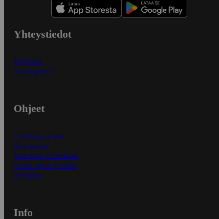
Yhteystiedot
Myymälät
Asiakaspalvelu
Ohjeet
Ensitilaajan ohjeet
Näin maksat
Näin tilaat ja muokkaat
Kaikki ohjeet ja vinkit
In English
Info