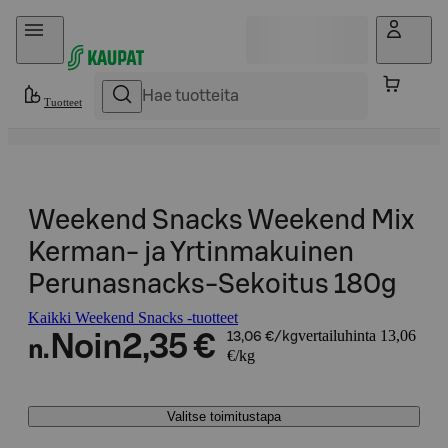
Hyppää sisältöön
Tuotteet
Weekend Snacks Weekend Mix
Kerman- ja Yrtinmakuinen
Perunasnacks-Sekoitus 180g
Kaikki Weekend Snacks -tuotteet
vertailuhinta 13,06
Noin
2,35 €
13,06 €/kg
n.
€/kg
Valitse toimitustapa