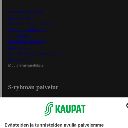
S-Business yrityksille
Oiva-raportit
Osuuskauppojen yhteystiedot
Tilaus- ja toimitusehdot
Tietosuojakäytäntö
Palvelun käyttöehdot
Saavutettavuus
Mobiilisovelluksen saavutettavuus
Mainostajalle
Muuta evästeasetuksia
S-ryhmän palvelut
S-ryhmä
Asiakasomistajuus
Yhteishyvä Ruoka -sovellus
S-ostoslista -sovellus