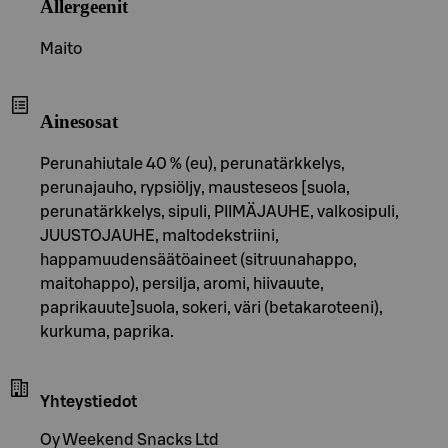
Allergeenit
Maito
Ainesosat
Perunahiutale 40 % (eu), perunatärkkelys,
perunajauho, rypsiöljy, mausteseos [suola,
perunatärkkelys, sipuli, PIIMÄJAUHE, valkosipuli,
JUUSTOJAUHE, maltodekstriini,
happamuudensäätöaineet (sitruunahappo,
maitohappo), persilja, aromi, hiivauute,
paprikauute]suola, sokeri, väri (betakaroteeni),
kurkuma, paprika.
Yhteystiedot
Oy Weekend Snacks Ltd